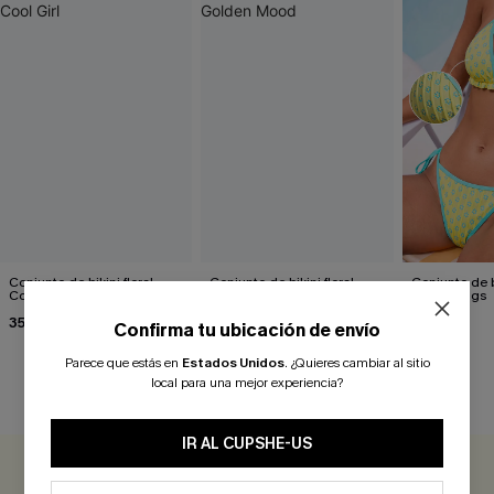
Conjunto de bikini floral
Conjunto de bikini floral
Conjunto de bi
Cool Girl
Golden Mood
Heartstrings
35,00 €
26,00 €
32,00 €
Confirma tu ubicación de envío
Parece que estás en
Estados Unidos
.
¿Quieres cambiar al sitio
local para una mejor experiencia?
RESEÑAS DE CLIENTES
IR AL CUPSHE-US
0.0