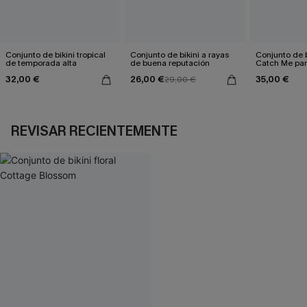
Conjunto de bikini tropical
Conjunto de bikini a rayas
Conjunto de b
de temporada alta
de buena reputación
Catch Me para
32,00 €
26,00 €
35,00 €
29,00 €
REVISAR RECIENTEMENTE