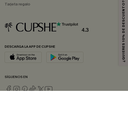
¿QUIERES 10% DE DESCUENTO?
Tarjeta regalo
4.3
DESCARGA LA APP DE CUPSHE
SÍGUENOS EN
© 2026 CUPSHE ESPAÑA
Consulte nuestras
Condiciones Generales
,
Política de Privacidad
y