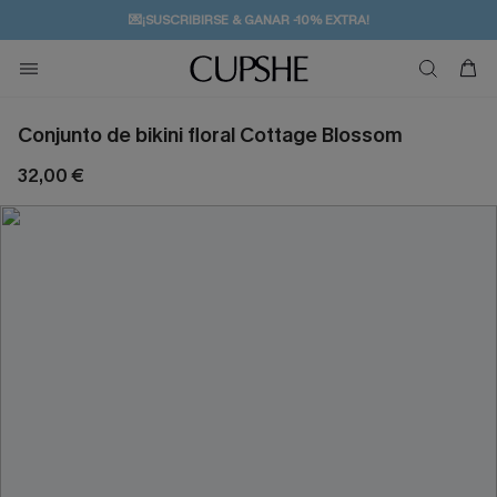
💌¡SUSCRIBIRSE & GANAR -10% EXTRA!
🚚ENVÍO GRATUITO A PARTIR DE 49 € >>
Conjunto de bikini floral Cottage Blossom
32,00 €