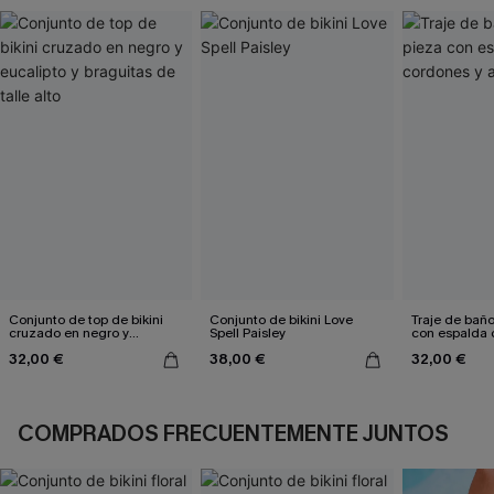
Conjunto de top de bikini
Conjunto de bikini Love
Traje de bañ
cruzado en negro y
Spell Paisley
con espalda 
eucalipto y braguitas de
aleteo floral
32,00 €
38,00 €
32,00 €
talle alto
COMPRADOS FRECUENTEMENTE JUNTOS