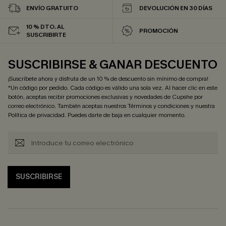
ENVÍO GRATUITO
DEVOLUCIÓN EN 30 DÍAS
10 % DTO. AL
PROMOCIÓN
SUSCRIBIRTE
SUSCRIBIRSE & GANAR DESCUENTO
¡Suscríbete ahora y disfruta de un 10 % de descuento sin mínimo de compra!
*Un código por pedido. Cada código es válido una sola vez. Al hacer clic en este
botón, aceptas recibir promociones exclusivas y novedades de Cupshe por
correo electrónico. También aceptas nuestros
Términos y condiciones
y nuestra
Política de privacidad
. Puedes darte de baja en cualquier momento.
SUSCRIBIRSE