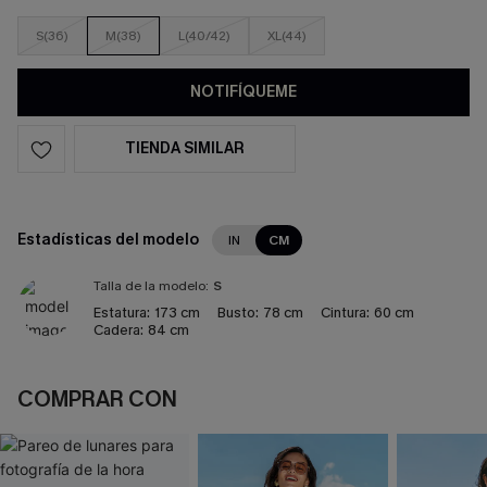
S(36)
M(38)
L(40/42)
XL(44)
NOTIFÍQUEME
TIENDA SIMILAR
Estadísticas del modelo
IN
CM
Talla de la modelo:
S
Estatura:
173 cm
Busto:
78 cm
Cintura:
60 cm
Cadera:
84 cm
COMPRAR CON