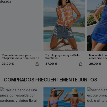
Pareo de lunares para
Top de playa a rayas Ride
Minivestido a
fotografía de la hora dorada
the Wave
colección Lo
33,00 €
37,00 €
29,00 €
COMPRADOS FRECUENTEMENTE JUNTOS