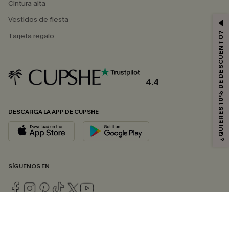
Cintura alta
Vestidos de fiesta
¿QUIERES 10% DE DESCUENTO?
Tarjeta regalo
4.4
DESCARGA LA APP DE CUPSHE
SÍGUENOS EN