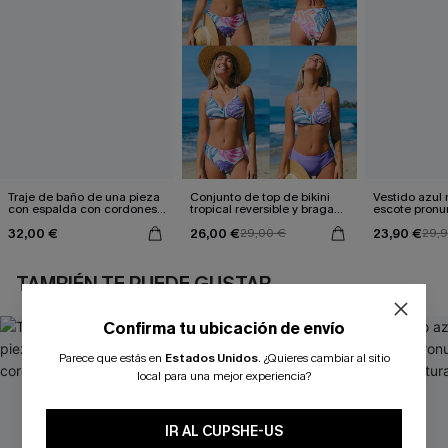
Traje de baño de una pieza
Conjunto de top de bikini
Vestido azul
con espalda con cordones y
tropical reversible y braga
escote pronu
aleteo floral
de talle medio Escaping
cintura anud
32,00 €
26,00 €
23,90 €
29,00 €
29,
TAMBIÉN TE PUEDE GUSTAR
Confirma tu ubicación de envío
Parece que estás en
Estados Unidos
.
¿Quieres cambiar al sitio
local para una mejor experiencia?
IR AL CUPSHE-US