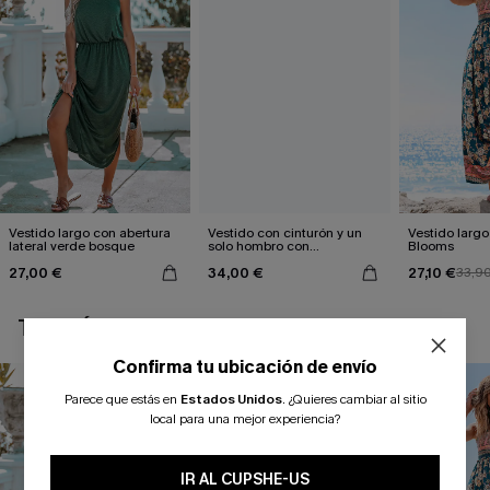
Vestido largo con abertura
Vestido con cinturón y un
Vestido largo 
lateral verde bosque
solo hombro con
Blooms
estampado de hojas
27,00 €
34,00 €
27,10 €
33,9
TAMBIÉN TE PUEDE GUSTAR
Confirma tu ubicación de envío
Parece que estás en
Estados Unidos
.
¿Quieres cambiar al sitio
local para una mejor experiencia?
IR AL CUPSHE-US