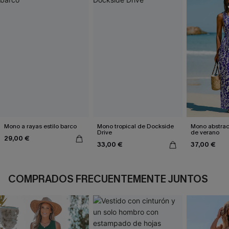
Mono a rayas estilo barco
Mono tropical de Dockside
Mono abstrac
Drive
de verano
29,00 €
33,00 €
37,00 €
COMPRADOS FRECUENTEMENTE JUNTOS