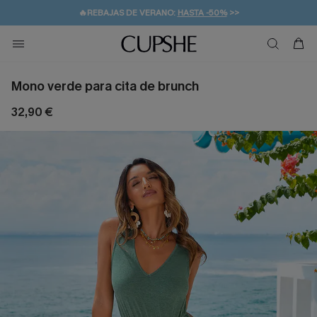
👒PROMOCIÓN DE VERANO:
-10% EN 2 VESTIDOS
>>
🚚ENVÍO GRATUITO A PARTIR DE 49 € >>
💌¡SUSCRIBIRSE & GANAR -10% EXTRA!
Mono verde para cita de brunch
32,90 €