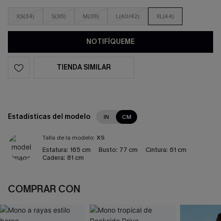
XS(34)
S(36)
M(38)
L(40/42)
XL(44)
NOTIFÍQUEME
TIENDA SIMILAR
Estadísticas del modelo
IN
CM
Talla de la modelo:
XS
Estatura:
165 cm
Busto:
77 cm
Cintura:
61 cm
Cadera:
81 cm
COMPRAR CON