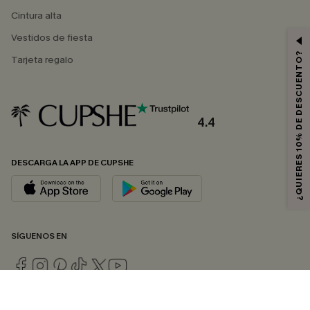
Cintura alta
Vestidos de fiesta
¿QUIERES 10% DE DESCUENTO?
Tarjeta regalo
4.4
DESCARGA LA APP DE CUPSHE
SÍGUENOS EN