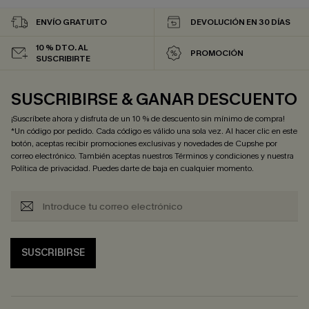
ENVÍO GRATUITO
DEVOLUCIÓN EN 30 DÍAS
10 % DTO. AL
PROMOCIÓN
SUSCRIBIRTE
SUSCRIBIRSE & GANAR DESCUENTO
¡Suscríbete ahora y disfruta de un 10 % de descuento sin mínimo de compra!
*Un código por pedido. Cada código es válido una sola vez. Al hacer clic en este
botón, aceptas recibir promociones exclusivas y novedades de Cupshe por
correo electrónico. También aceptas nuestros
Términos y condiciones
y nuestra
Política de privacidad
. Puedes darte de baja en cualquier momento.
SUSCRIBIRSE