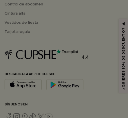
Control de abdomen
Cintura alta
Vestidos de fiesta
¿QUIERES 10% DE DESCUENTO?
Tarjeta regalo
4.4
DESCARGA LA APP DE CUPSHE
SÍGUENOS EN