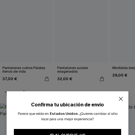
Pantalones cortos Paisley
Pantalones azules
Minifalda bei
llenos de vida
exagerados
29,00 €
37,00 €
32,00 €
TAMBIÉN TE PUEDE GUSTAR
Confirma tu ubicación de envío
Parece que estás en
Estados Unidos
.
¿Quieres cambiar al sitio
local para una mejor experiencia?