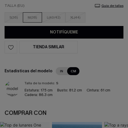
TALLA (EU)
Guía de tallas
S(36)
M(38)
L(40/42)
XL(44)
NOTIFÍQUEME
TIENDA SIMILAR
Estadísticas del modelo
IN
CM
Talla de la modelo:
S
Estatura:
175 cm
Busto:
81.2 cm
Cintura:
61 cm
Cadera:
86.3 cm
COMPRAR CON