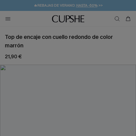
👒PROMOCIÓN DE VERANO:
-10% EN 2 VESTIDOS
>>
🚚ENVÍO GRATUITO A PARTIR DE 49 € >>
💌¡SUSCRIBIRSE & GANAR -10% EXTRA!
Top de encaje con cuello redondo de color
marrón
21,90 €