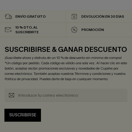
ENVÍO GRATUITO
DEVOLUCIÓN EN 30 DÍAS
10 % DTO. AL
PROMOCIÓN
SUSCRIBIRTE
SUSCRIBIRSE & GANAR DESCUENTO
¡Suscríbete ahora y disfruta de un 10 % de descuento sin mínimo de compra!
*Un código por pedido. Cada código es válido una sola vez. Al hacer clic en este
botón, aceptas recibir promociones exclusivas y novedades de Cupshe por
correo electrónico. También aceptas nuestros
Términos y condiciones
y nuestra
Política de privacidad
. Puedes darte de baja en cualquier momento.
SUSCRIBIRSE