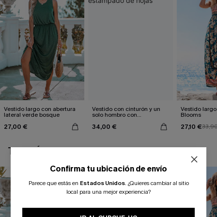
Vestido largo con abertura
Vestido con cinturón y un
Vestido largo 
lateral verde bosque
solo hombro con
Blooms
estampado de hojas
27,00 €
34,00 €
27,10 €
33,9
TAMBIÉN TE PUEDE GUSTAR
Confirma tu ubicación de envío
Parece que estás en
Estados Unidos
.
¿Quieres cambiar al sitio
local para una mejor experiencia?