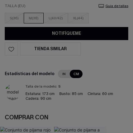
TALLA (EU)
Guía de tallas
S(36)
M(38)
L(40/42)
XL(44)
NOTIFÍQUEME
TIENDA SIMILAR
Estadísticas del modelo
IN
CM
Talla de la modelo:
S
Estatura:
173 cm
Busto:
85 cm
Cintura:
60 cm
Cadera:
90 cm
COMPRAR CON