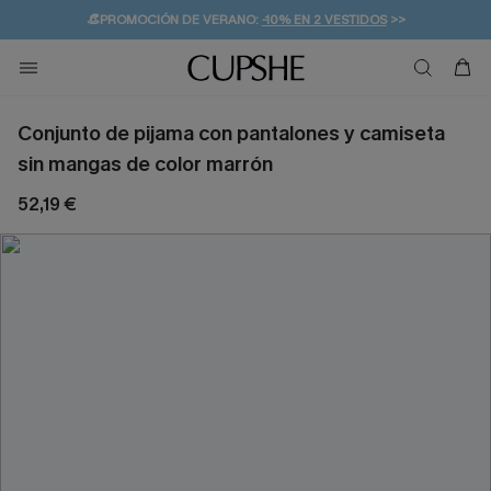
👒PROMOCIÓN DE VERANO:
-10% EN 2 VESTIDOS
>>
🚚ENVÍO GRATUITO A PARTIR DE 49 € >>
💌¡SUSCRIBIRSE & GANAR -10% EXTRA!
Conjunto de pijama con pantalones y camiseta
sin mangas de color marrón
52,19 €