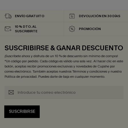
ENVÍO GRATUITO
DEVOLUCIÓN EN 30 DÍAS
10 % DTO. AL
PROMOCIÓN
SUSCRIBIRTE
SUSCRIBIRSE & GANAR DESCUENTO
¡Suscríbete ahora y disfruta de un 10 % de descuento sin mínimo de compra!
*Un código por pedido. Cada código es válido una sola vez. Al hacer clic en este
botón, aceptas recibir promociones exclusivas y novedades de Cupshe por
correo electrónico. También aceptas nuestros
Términos y condiciones
y nuestra
Política de privacidad
. Puedes darte de baja en cualquier momento.
SUSCRIBIRSE