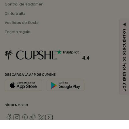
Control de abdomen
Cintura alta
Vestidos de fiesta
¿QUIERES 10% DE DESCUENTO?
Tarjeta regalo
4.4
DESCARGA LA APP DE CUPSHE
SÍGUENOS EN