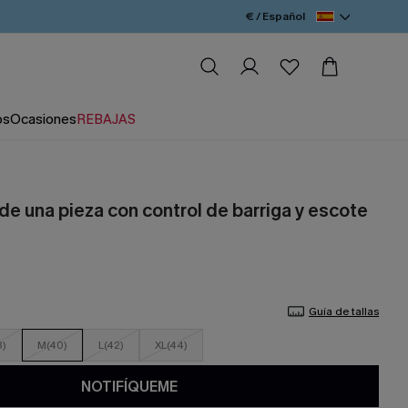
€ / Español
os
Ocasiones
REBAJAS
de una pieza con control de barriga y escote
Guía de tallas
8)
M(40)
L(42)
XL(44)
NOTIFÍQUEME