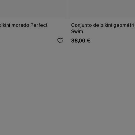
bikini morado Perfect
Conjunto de bikini geomét
Swim
38,00 €