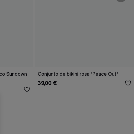
 CUPSHE?
rico Sundown
Conjunto de bikini rosa "Peace Out"
39,00 €
ompra mínima