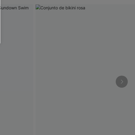
RSE
r este formulario, usted acepta nuestros
acidad
, y además acepta recibir correos
ticos de Cupshe en cualquier momento del
r ninguna compra. Podemos utilizar la
ductos y ofertas adaptados a su perfil.