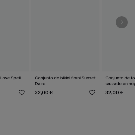
 Love Spell
Conjunto de bikini floral Sunset
Conjunto de to
Daze
cruzado en neg
braguitas de tal
32,00 €
32,00 €