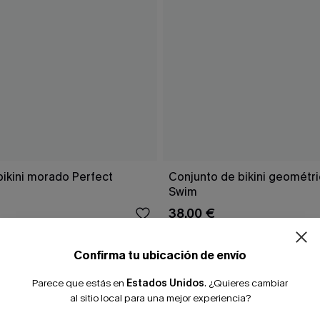
¿NUEVO EN
bikini morado Perfect
Conjunto de bikini geomét
Swim
38,00 €
-10% extra sin c
Confirma tu ubicación de envío
Parece que estás en
Estados Unidos
.
¿Quieres cambiar
al sitio local para una mejor experiencia?