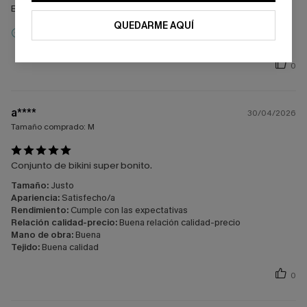
Buen material y coincide con las medidas
QUEDARME AQUÍ
Reseña Incentivada
0
a****
30/04/2026
Tamaño comprado:
M
Conjunto de bikini super bonito.
Tamaño:
Justo
Apariencia:
Satisfecho/a
Rendimiento:
Cumple con las expectativas
Relación calidad-precio:
Buena relación calidad-precio
Mano de obra:
Buena
Tejido:
Buena calidad
0