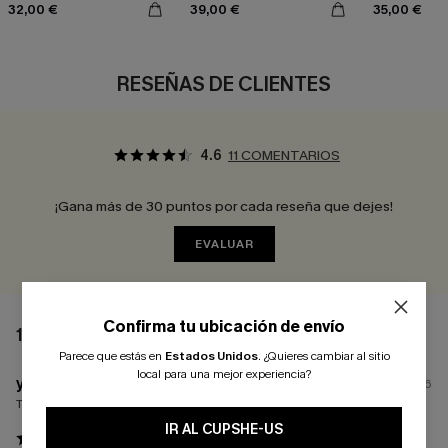
32,00 €
39,00 €
35,00 €
leopardo
RESEÑAS DE CLIENTES
4.6
11 COMENTARIOS
¡Gana más de 30 puntos por cada reseña que dejes!
EVALUAR
Confirma tu ubicación de envío
11 COMENTARIOS
Parece que estás en
Estados Unidos
.
¿Quieres cambiar al sitio
local para una mejor experiencia?
y****
16/06/2026
Tamaño comprado:
S
IR AL CUPSHE-US