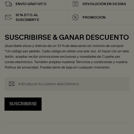
ENVÍO GRATUITO
DEVOLUCIÓN EN 30 DÍAS
10 % DTO. AL
PROMOCIÓN
SUSCRIBIRTE
SUSCRIBIRSE & GANAR DESCUENTO
¡Suscríbete ahora y disfruta de un 10 % de descuento sin mínimo de compra!
*Un código por pedido. Cada código es válido una sola vez. Al hacer clic en este
botón, aceptas recibir promociones exclusivas y novedades de Cupshe por
correo electrónico. También aceptas nuestros
Términos y condiciones
y nuestra
Política de privacidad
. Puedes darte de baja en cualquier momento.
SUSCRIBIRSE