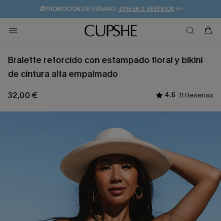
👒PROMOCIÓN DE VERANO:
-10% EN 2 VESTIDOS
>>
🚚ENVÍO GRATUITO A PARTIR DE 49 € >>
💌¡SUSCRIBIRSE & GANAR -10% EXTRA!
Bralette retorcido con estampado floral y bikini
de cintura alta empalmado
32,00 €
4.6
11 Reseñas