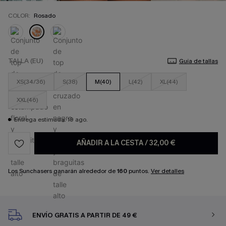
COLOR:
Rosado
TALLA (EU)
Guía de tallas
XS(34/36)
S(38)
M(40)
L(42)
XL(44)
XXL(46)
Entrega estimada: 19 ago.
AÑADIR A LA CESTA
/
32,00 €
Los Sunchasers ganarán alrededor de
160
puntos.
Ver detalles
ENVÍO GRATIS A PARTIR DE 49 €