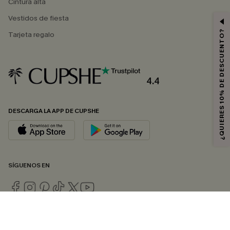
Cintura alta
Vestidos de fiesta
¿QUIERES 10% DE DESCUENTO?
Tarjeta regalo
4.4
DESCARGA LA APP DE CUPSHE
SÍGUENOS EN