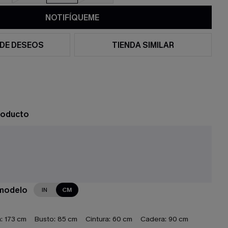
NOTIFÍQUEME
 DE DESEOS
TIENDA SIMILAR
roducto
 modelo
IN
CM
:
173 cm
Busto:
85 cm
Cintura:
60 cm
Cadera:
90 cm