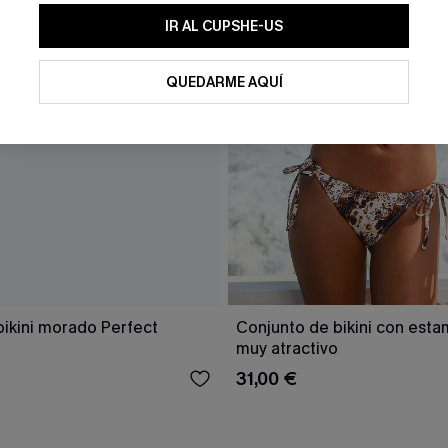
IR AL CUPSHE-US
QUEDARME AQUÍ
bikini morado Perfect
Conjunto de bikini con est
muy atractivo
31,00 €