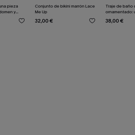
una pieza
Conjunto de bikini marrón Lace
Traje de baño 
bdomen y
Me Up
ornamentado: 
difuminadas
culpable
32,00 €
38,00 €