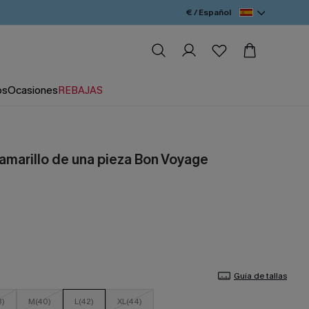
€ / Español
os
Ocasiones
REBAJAS
 amarillo de una pieza Bon Voyage
Guía de tallas
8)
M(40)
L(42)
XL(44)