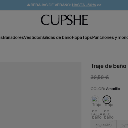
👒PROMOCIÓN DE VERANO:
-10% EN 2 VESTIDOS
>>
🚚ENVÍO GRATUITO A PARTIR DE 49 € >>
💌¡SUSCRIBIRSE & GANAR -10% EXTRA!
is
Bañadores
Vestidos
Salidas de baño
Ropa
Tops
Pantalones y mon
Traje de baño
32,50 €
COLOR:
Amarillo
TALLA (EU)
XS(34/36)
S(3