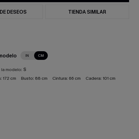
 DE DESEOS
TIENDA SIMILAR
 modelo
IN
CM
e la modelo:
S
:
172 cm
Busto:
88 cm
Cintura:
66 cm
Cadera:
101 cm