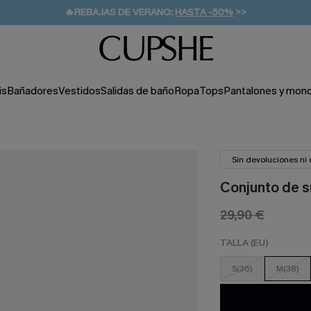
👒PROMOCIÓN DE VERANO:
-10% EN 2 VESTIDOS
>>
🚚ENVÍO GRATUITO A PARTIR DE 49 € >>
💌¡SUSCRIBIRSE & GANAR -10% EXTRA!
is
Bañadores
Vestidos
Salidas de baño
Ropa
Tops
Pantalones y mon
Sin devoluciones ni
Conjunto de su
29,90 €
TALLA (EU)
S(36)
M(38)