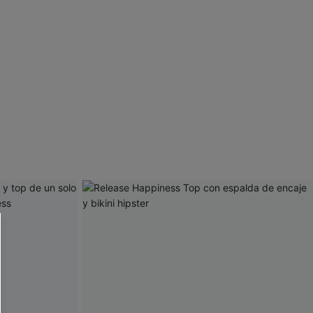
 CUPSHE?
ompra mínima