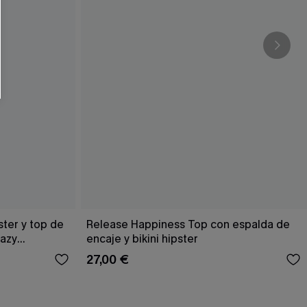
RSE
r este formulario, usted acepta nuestros
acidad
, y además acepta recibir correos
ticos de Cupshe en cualquier momento del
r ninguna compra. Podemos utilizar la
ductos y ofertas adaptados a su perfil.
ster y top de
Release Happiness Top con espalda de
Hazy
encaje y bikini hipster
27,00 €