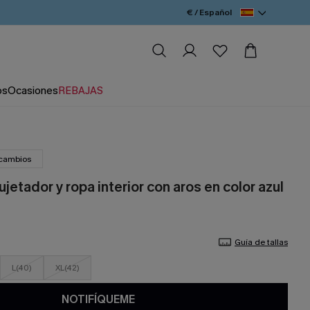
€ / Español
os
Ocasiones
REBAJAS
 cambios
jetador y ropa interior con aros en color azul
Guía de tallas
L(40)
XL(42)
NOTIFÍQUEME