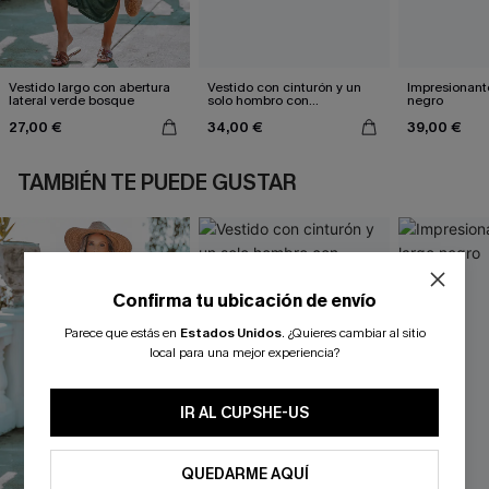
Vestido largo con abertura
Vestido con cinturón y un
Impresionante
lateral verde bosque
solo hombro con
negro
estampado de hojas
27,00 €
34,00 €
39,00 €
TAMBIÉN TE PUEDE GUSTAR
Confirma tu ubicación de envío
Parece que estás en
Estados Unidos
.
¿Quieres cambiar al sitio
local para una mejor experiencia?
IR AL CUPSHE-US
QUEDARME AQUÍ