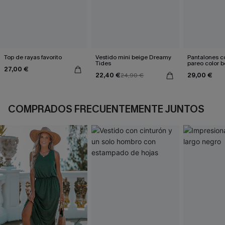
Top de rayas favorito
Vestido mini beige Dreamy
Pantalones co
Tides
pareo color b
27,00 €
Diego Sun
22,40 €
29,00 €
24,90 €
COMPRADOS FRECUENTEMENTE JUNTOS