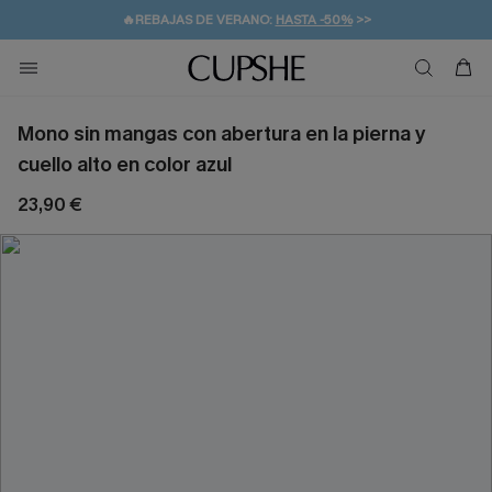
👒PROMOCIÓN DE VERANO:
-10% EN 2 VESTIDOS
>>
🚚ENVÍO GRATUITO A PARTIR DE 49 € >>
💌¡SUSCRIBIRSE & GANAR -10% EXTRA!
Mono sin mangas con abertura en la pierna y
cuello alto en color azul
23,90 €