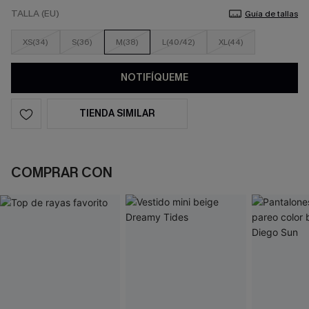
TALLA (EU)
Guía de tallas
XS(34)
S(36)
M(38)
L(40/42)
XL(44)
NOTIFÍQUEME
TIENDA SIMILAR
COMPRAR CON