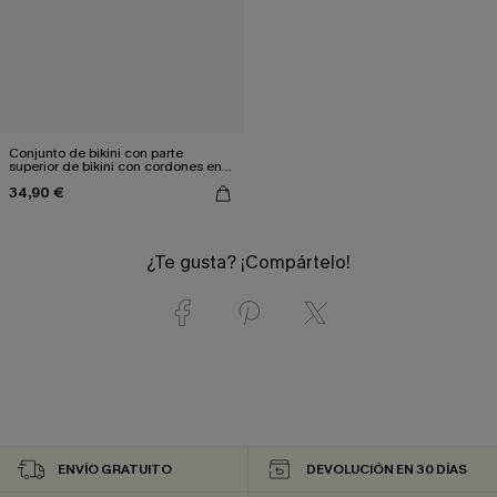
Conjunto de bikini con parte
superior de bikini con cordones en
la espalda en color azul y braguita
34,90 €
estilo tropical retro
¿Te gusta? ¡Compártelo!
ENVÍO GRATUITO
DEVOLUCIÓN EN 30 DÍAS