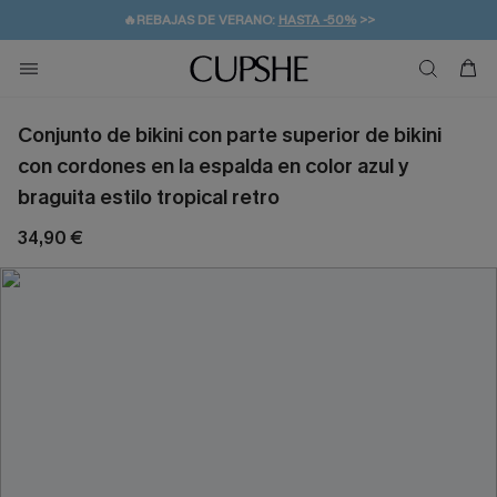
🔥REBAJAS DE VERANO:
HASTA -50%
>>
👒PROMOCIÓN DE VERANO:
🚚ENVÍO GRATUITO A PARTIR DE 49 € >>
💌¡SUSCRIBIRSE & GANAR -10% EXTRA!
-10% EN 2 VESTIDOS
>>
Conjunto de bikini con parte superior de bikini
con cordones en la espalda en color azul y
braguita estilo tropical retro
34,90 €