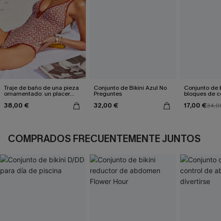
Traje de baño de una pieza
Conjunto de Bikini Azul No
Conjunto de b
ornamentado: un placer
Preguntes
bloques de co
culpable
gris
38,00 €
32,00 €
17,00 €
34,0
COMPRADOS FRECUENTEMENTE JUNTOS