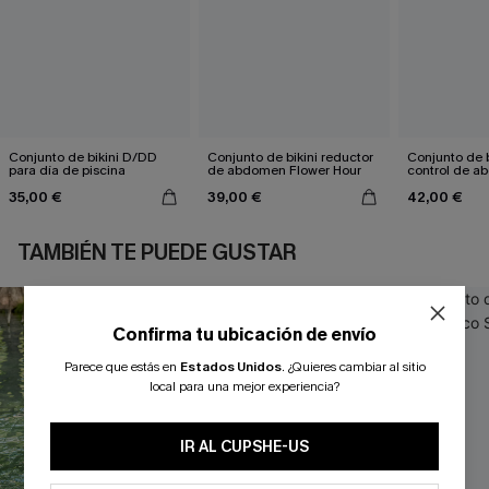
Conjunto de bikini D/DD
Conjunto de bikini reductor
Conjunto de b
para día de piscina
de abdomen Flower Hour
control de a
divertirse
35,00 €
39,00 €
42,00 €
TAMBIÉN TE PUEDE GUSTAR
Confirma tu ubicación de envío
Parece que estás en
Estados Unidos
.
¿Quieres cambiar al sitio
local para una mejor experiencia?
IR AL CUPSHE-US