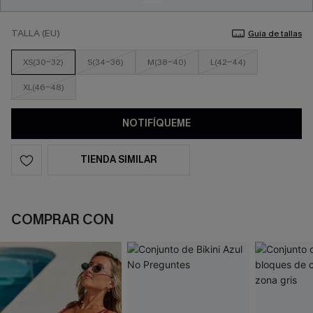
TALLA (EU)
Guía de tallas
XS(30-32)
S(34-36)
M(38-40)
L(42-44)
XL(46-48)
NOTIFÍQUEME
TIENDA SIMILAR
COMPRAR CON