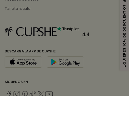
¿QUIERES 10% DE DESCUENTO?
Tarjeta regalo
4.4
DESCARGA LA APP DE CUPSHE
SÍGUENOS EN
© 2026 CUPSHE ESPAÑA