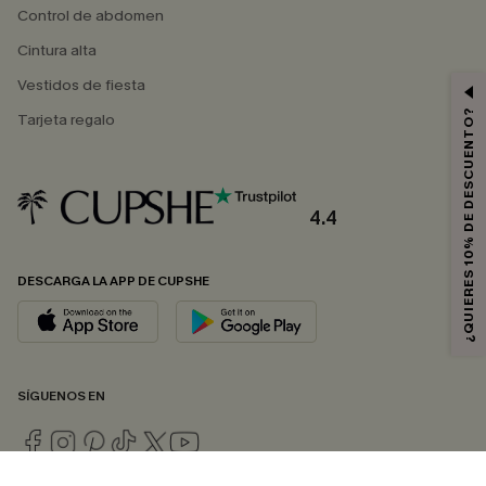
Control de abdomen
Cintura alta
Vestidos de fiesta
¿QUIERES 10% DE DESCUENTO?
Tarjeta regalo
4.4
DESCARGA LA APP DE CUPSHE
SÍGUENOS EN