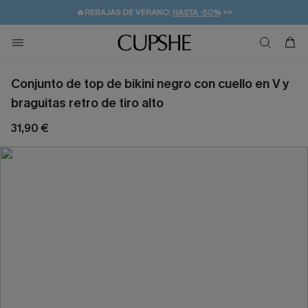
👒PROMOCIÓN DE VERANO:
-10% EN 2 VESTIDOS
>>
🚚ENVÍO GRATUITO A PARTIR DE 49 € >>
💌¡SUSCRIBIRSE & GANAR -10% EXTRA!
Conjunto de top de bikini negro con cuello en V y
braguitas retro de tiro alto
31,90 €