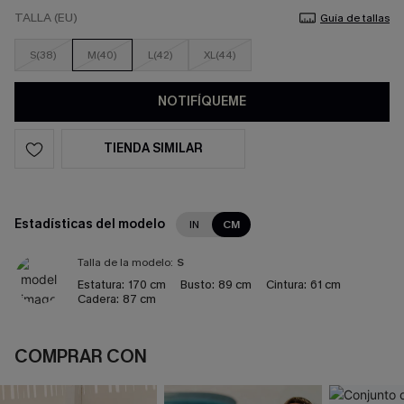
TALLA (EU)
Guía de tallas
S(38)
M(40)
L(42)
XL(44)
NOTIFÍQUEME
TIENDA SIMILAR
Estadísticas del modelo
IN
CM
Talla de la modelo:
S
Estatura:
170 cm
Busto:
89 cm
Cintura:
61 cm
Cadera:
87 cm
COMPRAR CON