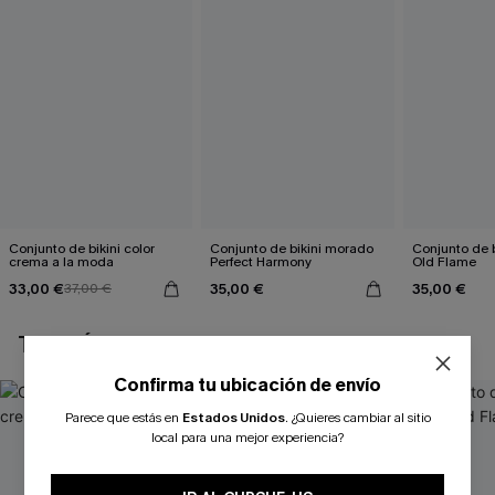
Conjunto de bikini color
Conjunto de bikini morado
Conjunto de b
crema a la moda
Perfect Harmony
Old Flame
33,00 €
35,00 €
35,00 €
37,00 €
TAMBIÉN TE PUEDE GUSTAR
Confirma tu ubicación de envío
Parece que estás en
Estados Unidos
.
¿Quieres cambiar al sitio
local para una mejor experiencia?