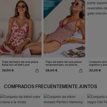
Traje de baño de una pieza
Traje de baño de una pieza
Conjunto de b
floral Act of Self-Love
ornamentado: un placer
superior y br
culpable
reversible de
39,00 €
38,00 €
32,00 €
marrón
COMPRADOS FRECUENTEMENTE JUNTOS