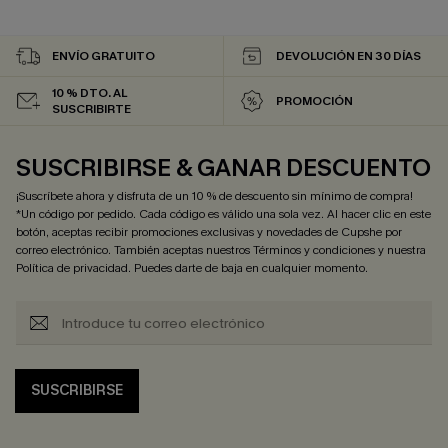
ENVÍO GRATUITO
DEVOLUCIÓN EN 30 DÍAS
10 % DTO. AL
PROMOCIÓN
SUSCRIBIRTE
SUSCRIBIRSE & GANAR DESCUENTO
¡Suscríbete ahora y disfruta de un 10 % de descuento sin mínimo de compra!
*Un código por pedido. Cada código es válido una sola vez. Al hacer clic en este
botón, aceptas recibir promociones exclusivas y novedades de Cupshe por
correo electrónico. También aceptas nuestros
Términos y condiciones
y nuestra
Política de privacidad
. Puedes darte de baja en cualquier momento.
SUSCRIBIRSE