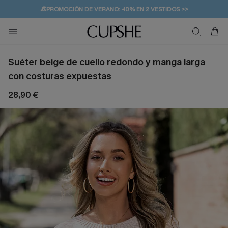
👒PROMOCIÓN DE VERANO:
-10% EN 2 VESTIDOS
>>
🚚ENVÍO GRATUITO A PARTIR DE 49 € >>
💌¡SUSCRIBIRSE & GANAR -10% EXTRA!
Suéter beige de cuello redondo y manga larga
con costuras expuestas
28,90 €