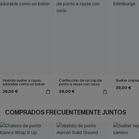
Vestido suéter a rayas
Confección de un top de
Suéter crem
adorable como un botón
punto a rayas con rocío
39,00 €
39,00 €
28,00 €
COMPRADOS FRECUENTEMENTE JUNTOS