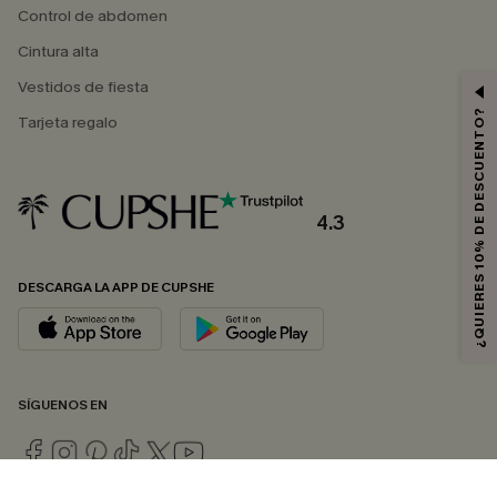
Control de abdomen
Cintura alta
Vestidos de fiesta
¿QUIERES 10% DE DESCUENTO?
Tarjeta regalo
4.3
DESCARGA LA APP DE CUPSHE
SÍGUENOS EN