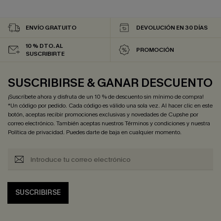
ENVÍO GRATUITO
DEVOLUCIÓN EN 30 DÍAS
10 % DTO. AL
PROMOCIÓN
SUSCRIBIRTE
SUSCRIBIRSE & GANAR DESCUENTO
¡Suscríbete ahora y disfruta de un 10 % de descuento sin mínimo de compra!
*Un código por pedido. Cada código es válido una sola vez. Al hacer clic en este
botón, aceptas recibir promociones exclusivas y novedades de Cupshe por
correo electrónico. También aceptas nuestros
Términos y condiciones
y nuestra
Política de privacidad
. Puedes darte de baja en cualquier momento.
SUSCRIBIRSE