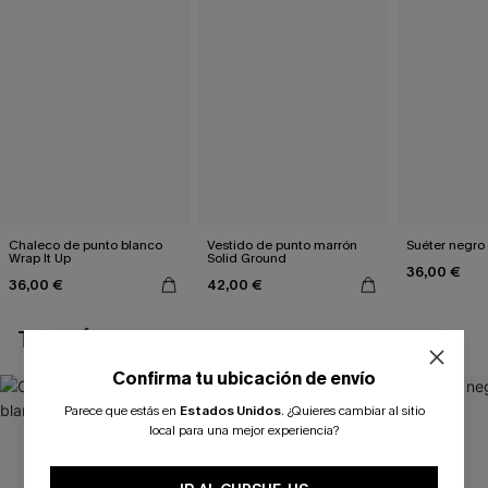
Chaleco de punto blanco
Vestido de punto marrón
Suéter negro
Wrap It Up
Solid Ground
36,00 €
36,00 €
42,00 €
TAMBIÉN TE PUEDE GUSTAR
Confirma tu ubicación de envío
Parece que estás en
Estados Unidos
.
¿Quieres cambiar al sitio
local para una mejor experiencia?