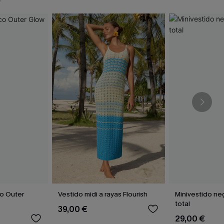
co Outer
Vestido midi a rayas Flourish
Minivestido ne
total
39,00 €
29,00 €