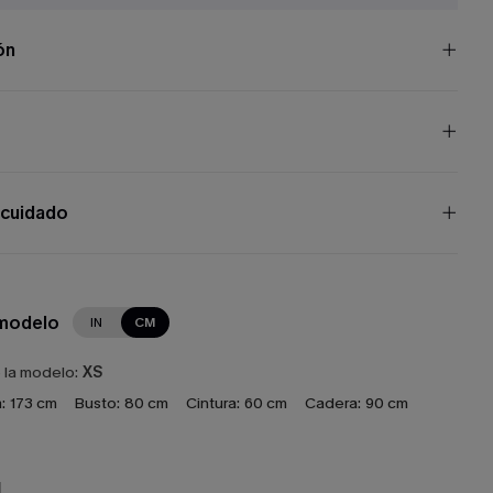
ón
 cuidado
 modelo
IN
CM
e la modelo:
XS
:
173 cm
Busto:
80 cm
Cintura:
60 cm
Cadera:
90 cm
N