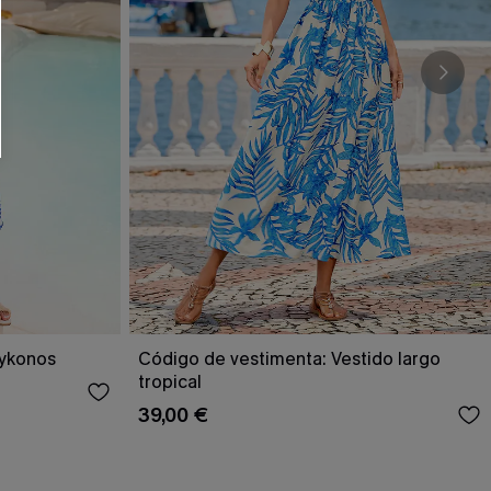
RSE
r este formulario, usted acepta nuestros
acidad
, y además acepta recibir correos
ticos de Cupshe en cualquier momento del
r ninguna compra. Podemos utilizar la
ductos y ofertas adaptados a su perfil.
Mykonos
Código de vestimenta: Vestido largo
tropical
39,00 €