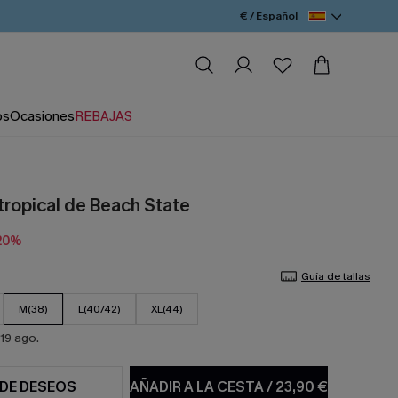
€ / Español
os
Ocasiones
REBAJAS
tropical de Beach State
20%
Guía de tallas
M(38)
L(40/42)
XL(44)
19 ago.
 DE DESEOS
AÑADIR A LA CESTA
/
23,90 €