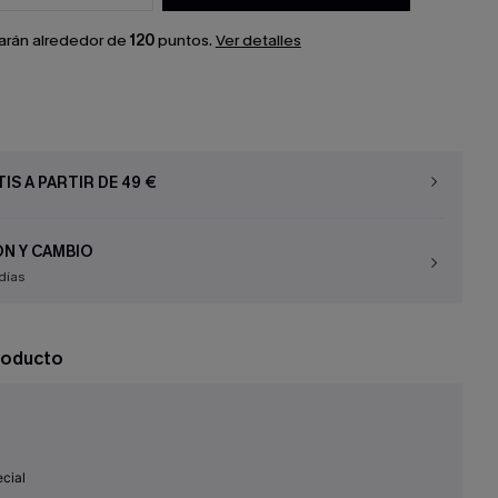
arán alrededor de
120
puntos.
Ver detalles
IS A PARTIR DE 49 €
N Y CAMBIO
días
roducto
cial