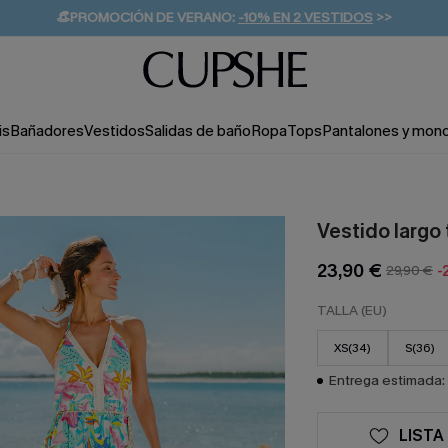
👒PROMOCIÓN DE VERANO:
-10% EN 2 VESTIDOS
>>
🚚ENVÍO GRATUITO A PARTIR DE 49 € >>
💌¡SUSCRIBIRSE & GANAR -10% EXTRA!
is
Bañadores
Vestidos
Salidas de baño
Ropa
Tops
Pantalones y mon
Vestido largo 
23,90 €
29,90 €
-
TALLA (EU)
XS(34)
S(36)
Entrega estimada: 
LISTA