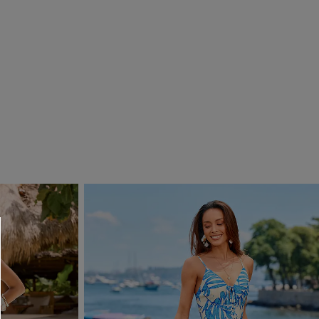
 CUPSHE?
ompra mínima