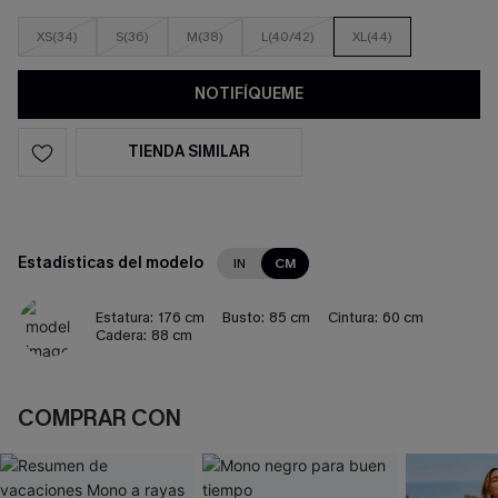
XS(34)
S(36)
M(38)
L(40/42)
XL(44)
NOTIFÍQUEME
TIENDA SIMILAR
Estadísticas del modelo
IN
CM
Estatura:
176 cm
Busto:
85 cm
Cintura:
60 cm
Cadera:
88 cm
COMPRAR CON