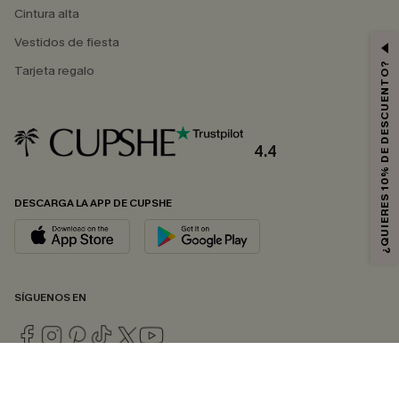
Cintura alta
Vestidos de fiesta
¿QUIERES 10% DE DESCUENTO?
Tarjeta regalo
4.4
DESCARGA LA APP DE CUPSHE
SÍGUENOS EN