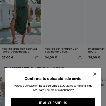
Vestido largo con abertura
Vestido con cinturón y un
Impresionante
lateral verde bosque
solo hombro con
negro
estampado de hojas
27,00 €
34,00 €
39,00 €
TAMBIÉN TE PUEDE GUSTAR
Confirma tu ubicación de envío
Parece que estás en
Estados Unidos
.
¿Quieres cambiar al sitio
local para una mejor experiencia?
IR AL CUPSHE-US