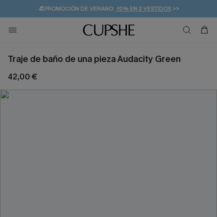
👒PROMOCIÓN DE VERANO:
-10% EN 2 VESTIDOS
>>
🚚ENVÍO GRATUITO A PARTIR DE 49 € >>
💌¡SUSCRIBIRSE & GANAR -10% EXTRA!
Traje de baño de una pieza Audacity Green
42,00 €