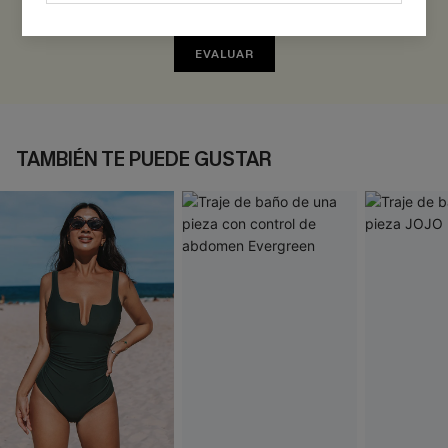
¡Gana más de 30 puntos por cada reseña que dejes!
EVALUAR
TAMBIÉN TE PUEDE GUSTAR