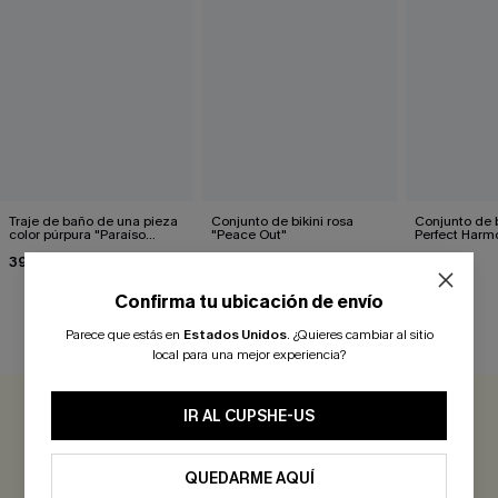
Traje de baño de una pieza
Conjunto de bikini rosa
Conjunto de 
color púrpura "Paraíso
"Peace Out"
Perfect Harm
Escondido"
39,00 €
39,00 €
35,00 €
Confirma tu ubicación de envío
Parece que estás en
Estados Unidos
.
¿Quieres cambiar al sitio
RESEÑAS DE CLIENTES
local para una mejor experiencia?
IR AL CUPSHE-US
0.0
QUEDARME AQUÍ
Sé el Primero en Reseñar