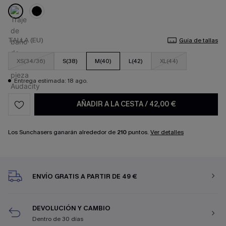
TALLA (EU)
Guía de tallas
XS(34/36)
S(38)
M(40)
L(42)
XL(44)
Entrega estimada: 18 ago.
AÑADIR A LA CESTA
/
42,00 €
Los Sunchasers ganarán alrededor de
210
puntos.
Ver detalles
ENVÍO GRATIS A PARTIR DE 49 €
DEVOLUCIÓN Y CAMBIO
Dentro de 30 días