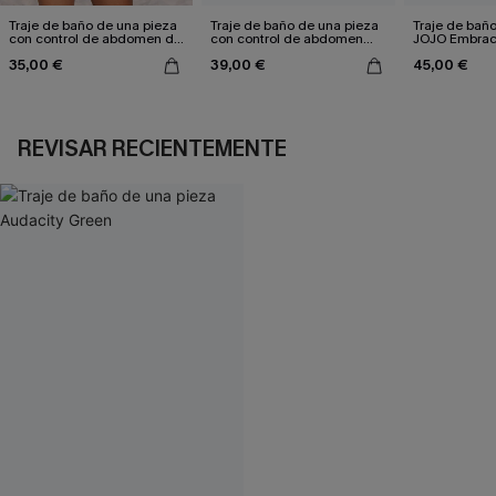
Traje de baño de una pieza
Traje de baño de una pieza
Traje de bañ
con control de abdomen de
con control de abdomen
JOJO Embrace
Olive Sands
Evergreen
35,00 €
39,00 €
45,00 €
REVISAR RECIENTEMENTE