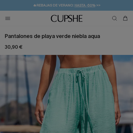
👒PROMOCIÓN DE VERANO:
-10% EN 2 VESTIDOS
>>
🚚ENVÍO GRATUITO A PARTIR DE 49 € >>
💌¡SUSCRIBIRSE & GANAR -10% EXTRA!
Pantalones de playa verde niebla aqua
30,90 €