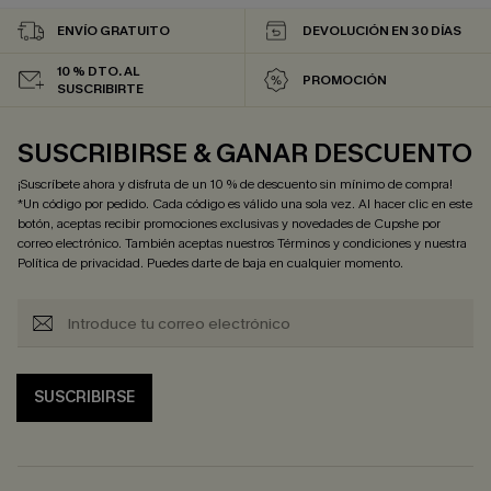
ENVÍO GRATUITO
DEVOLUCIÓN EN 30 DÍAS
10 % DTO. AL
PROMOCIÓN
SUSCRIBIRTE
SUSCRIBIRSE & GANAR DESCUENTO
¡Suscríbete ahora y disfruta de un 10 % de descuento sin mínimo de compra!
*Un código por pedido. Cada código es válido una sola vez. Al hacer clic en este
botón, aceptas recibir promociones exclusivas y novedades de Cupshe por
correo electrónico. También aceptas nuestros
Términos y condiciones
y nuestra
Política de privacidad
. Puedes darte de baja en cualquier momento.
SUSCRIBIRSE