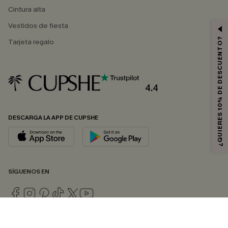
Cintura alta
Vestidos de fiesta
¿QUIERES 10% DE DESCUENTO?
Tarjeta regalo
4.4
DESCARGA LA APP DE CUPSHE
SÍGUENOS EN