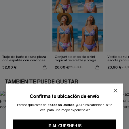
Traje de baño de una pieza
Conjunto de top de bikini
Vestido azul
con espalda con cordones y
tropical reversible y braga
escote pronu
aleteo floral
de talle medio Escaping
cintura anud
32,00 €
26,00 €
23,90 €
29,00 €
29,
TAMBIÉN TE PUEDE GUSTAR
Confirma tu ubicación de envío
Parece que estás en
Estados Unidos
.
¿Quieres cambiar al sitio
local para una mejor experiencia?
IR AL CUPSHE-US