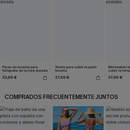
Pareo de lunares para
Shorts para cubrir la parte
Minivestido b
fotografía de la hora dorada
favorita
cubrir la te
postales
33,00 €
27,00 €
37,00 €
COMPRADOS FRECUENTEMENTE JUNTOS