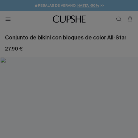
👒PROMOCIÓN DE VERANO:
-10% EN 2 VESTIDOS
>>
🚚ENVÍO GRATUITO A PARTIR DE 49 € >>
💌¡SUSCRIBIRSE & GANAR -10% EXTRA!
Conjunto de bikini con bloques de color All-Star
27,90 €