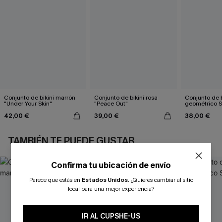
Conjunto de bikini marrón
Conjunto de bikini rosa
Conjunto de b
"Under Your Skin"
"Peace Out"
geométrico 
42,00 €
39,00 €
38,00 €
TAMBIÉN TE PUEDE GUSTAR
Confirma tu ubicación de envío
Parece que estás en
Estados Unidos
.
¿Quieres cambiar al sitio
local para una mejor experiencia?
IR AL CUPSHE-US