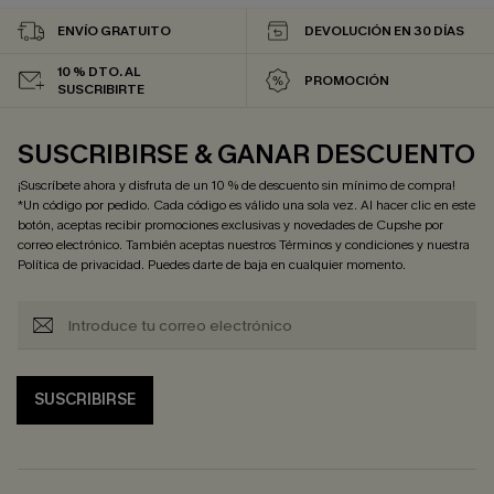
ENVÍO GRATUITO
DEVOLUCIÓN EN 30 DÍAS
10 % DTO. AL
PROMOCIÓN
SUSCRIBIRTE
SUSCRIBIRSE & GANAR DESCUENTO
¡Suscríbete ahora y disfruta de un 10 % de descuento sin mínimo de compra!
*Un código por pedido. Cada código es válido una sola vez. Al hacer clic en este
botón, aceptas recibir promociones exclusivas y novedades de Cupshe por
correo electrónico. También aceptas nuestros
Términos y condiciones
y nuestra
Política de privacidad
. Puedes darte de baja en cualquier momento.
SUSCRIBIRSE