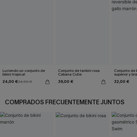
Luciendo un conjunto de
Conjunto de tankini rosa
Conjunto de b
bikini tropical
Cabana Cutie
superior y br
reversible de
24,00 €
39,00 €
32,00 €
34,00 €
marrón
COMPRADOS FRECUENTEMENTE JUNTOS