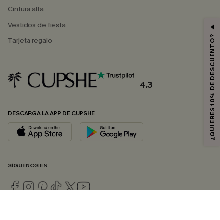
Cintura alta
Vestidos de fiesta
¿QUIERES 10% DE DESCUENTO?
Tarjeta regalo
4.3
DESCARGA LA APP DE CUPSHE
SÍGUENOS EN