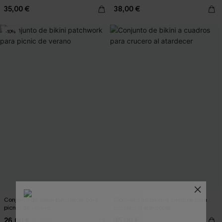
35,00 €
38,00 €
-10%
Conjunto de bikini patchwork para
Conjunto de bikini a cuadros para
picnic de verano
crucero al atardecer
26,00 €
35,00 €
29,00 €