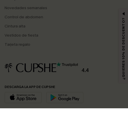
Novedades semanales
Control de abdomen
¿QUIERES 10% DE DESCUENTO?
Cintura alta
Vestidos de fiesta
Tarjeta regalo
4.4
DESCARGA LA APP DE CUPSHE
SÍGUENOS EN