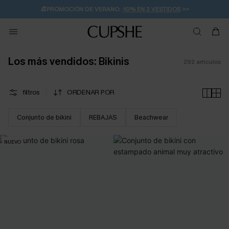
👒PROMOCIÓN DE VERANO:
-10% EN 2 VESTIDOS
>>
🚚ENVÍO GRATUITO A PARTIR DE 49 € >>
💌¡SUSCRIBIRSE & GANAR -10% EXTRA!
Los más vendidos: Bikinis
292
artículos
filtros
ORDENAR POR
Conjunto de bikini
REBAJAS
Beachwear
NUEVO