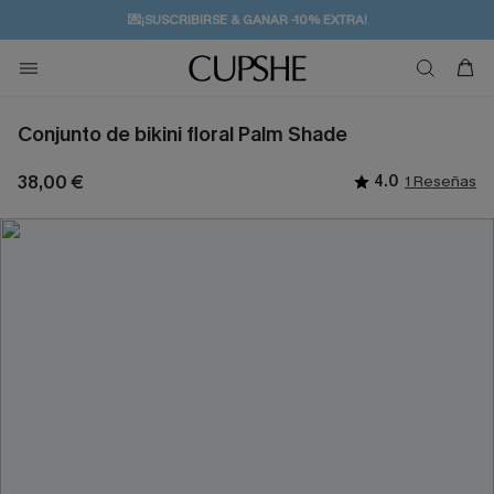
💌¡SUSCRIBIRSE & GANAR -10% EXTRA!
🚚ENVÍO GRATUITO A PARTIR DE 49 € >>
Conjunto de bikini floral Palm Shade
38,00 €
4.0
1 Reseñas