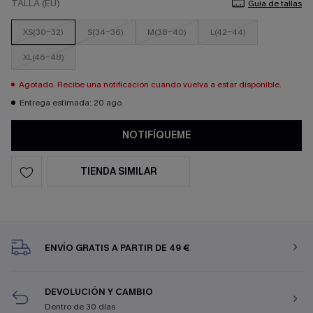
TALLA (EU)
Guía de tallas
XS(30-32)
S(34-36)
M(38-40)
L(42-44)
XL(46-48)
Agotado. Recibe una notificación cuando vuelva a estar disponible.
Entrega estimada: 20 ago.
NOTIFÍQUEME
TIENDA SIMILAR
ENVÍO GRATIS A PARTIR DE 49 €
DEVOLUCIÓN Y CAMBIO
Dentro de 30 días