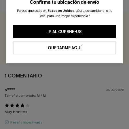
Confirma tu ubicación de envío
RESEÑAS DE CLIENTES
Parece que estás en
Estados Unidos
.
¿Quieres cambiar al sitio
local para una mejor experiencia?
4.0
1 COMENTARIO
IR AL CUPSHE-US
¡Gana más de 30 puntos por cada reseña que dejes!
QUEDARME AQUÍ
EVALUAR
1 COMENTARIO
s****
31/07/2026
Tamaño comprado:
M / M
Muy bonitos
Reseña Incentivada