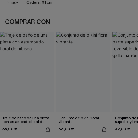
Cadera:
91 cm
COMPRAR CON
Traje de baño de una pieza
Conjunto de bikini floral
Conjunto de b
con estampado floral de
vibrante
superior y br
hibisco
reversible de
35,00 €
38,00 €
32,00 €
marrón