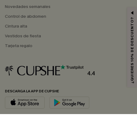
Novedades semanales
Control de abdomen
¿QUIERES 10% DE DESCUENTO?
Cintura alta
Vestidos de fiesta
Tarjeta regalo
4.4
DESCARGA LA APP DE CUPSHE
SÍGUENOS EN