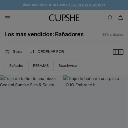
👒PROMOCIÓN DE VERANO:
-10% EN 2 VESTIDOS
>>
🚚ENVÍO GRATUITO A PARTIR DE 49 € >>
💌¡SUSCRIBIRSE & GANAR -10% EXTRA!
Los más vendidos: Bañadores
380
artículos
filtros
ORDENAR POR
Bañador
REBAJAS
Beachwear