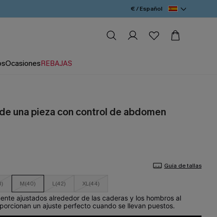
€ / Español
os
Ocasiones
REBAJAS
 de una pieza con control de abdomen
Guía de tallas
8)
M(40)
L(42)
XL(44)
mente ajustados alrededor de las caderas y los hombros al
oporcionan un ajuste perfecto cuando se llevan puestos.