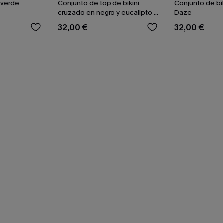
 verde
Conjunto de top de bikini
Conjunto de bik
cruzado en negro y eucalipto y
Daze
braguitas de talle alto
32,00 €
32,00 €