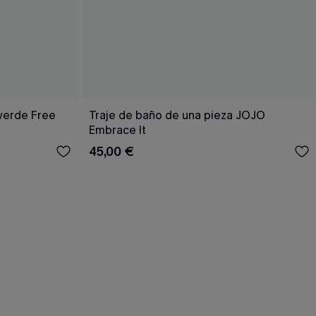
 verde Free
Traje de baño de una pieza JOJO
Embrace It
45,00 €