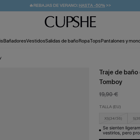
👒PROMOCIÓN DE VERANO:
-10% EN 2 VESTIDOS
>>
🚚ENVÍO GRATUITO A PARTIR DE 49 € >>
💌¡SUSCRIBIRSE & GANAR -10% EXTRA!
is
Bañadores
Vestidos
Salidas de baño
Ropa
Tops
Pantalones y mon
y
Traje de baño
Tomboy
19,90 €
TALLA (EU)
XS(34/36)
S(3
Se sienten ligera
vestirlos, pero pr