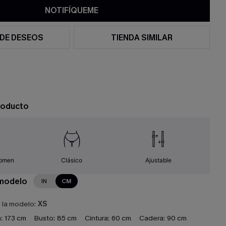
NOTIFÍQUEME
 DE DESEOS
TIENDA SIMILAR
roducto
domen
Clásico
Ajustable
 modelo
IN
CM
e la modelo:
XS
:
173 cm
Busto:
85 cm
Cintura:
60 cm
Cadera:
90 cm