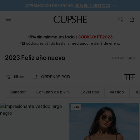
👒PROMOCIÓN DE VERANO:
-10% EN 2 VESTIDOS
>>
🚚ENVÍO GRATUITO A PARTIR DE 49 € >>
💌¡SUSCRIBIRSE & GANAR -10% EXTRA!
15% sin mínimo en todo |
CODIGO: FT2023
*El código es válido hasta la medianoche del 2 de enero.
2023 Feliz año nuevo
1723
artículos
filtros
ORDENAR POR
Bañador
Conjunto de bikini
Cover ups
Vestido
RE
-21%