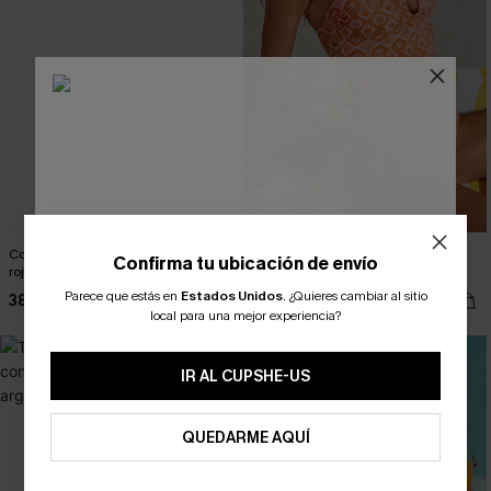
Consigue un bañador de una pieza
Traje de baño de una pieza
Confirma tu ubicación de envío
rojo brillante.
ornamentado Cosmic Mood
Parece que estás en
Estados Unidos
.
¿Quieres cambiar al sitio
38,00 €
39,00 €
¿NUEVO EN CUPSHE?
local para una mejor experiencia?
-10% extra sin compra mínima
IR AL CUPSHE-US
QUEDARME AQUÍ