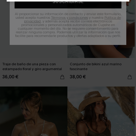
SUSCRIBIRSE
Al proporcionar su información de contacto y enviar este formulario,
usted acepta nuestros
Términos y condiciones
y nuestra
Política de
privacidad
, y además acepta recibir correos electrónicos
promocionales y personalizados automáticos de Cupshe en
cualquier momento del día. No se requiere consentimiento para
realizar ninguna compra. Podemos utilizar la información que nos
facilite para recomendarle productos y ofertas adaptados a su perfil.
Traje de baño de una pieza con
Conjunto de bikini azul marino
estampado floral y giro argumental
fascinante
36,00 €
38,00 €