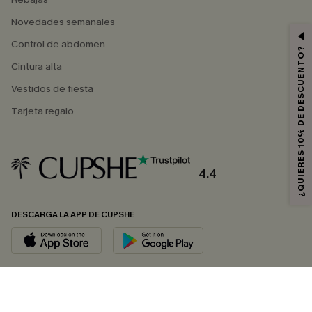
Novedades semanales
Control de abdomen
¿QUIERES 10% DE DESCUENTO?
Cintura alta
Vestidos de fiesta
Tarjeta regalo
4.4
DESCARGA LA APP DE CUPSHE
SÍGUENOS EN