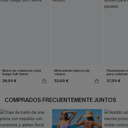
Mono de cobertura color
Minivestido blanco de
Pantalones c
beige Soft Serve
verano
para cubrirse
36,00 €
32,00 €
27,00 €
COMPRADOS FRECUENTEMENTE JUNTOS