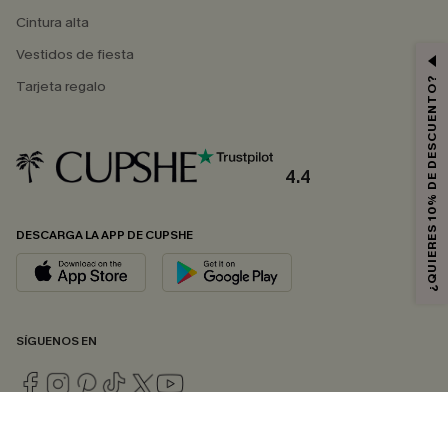
Cintura alta
Vestidos de fiesta
¿QUIERES 10% DE DESCUENTO?
Tarjeta regalo
4.4
DESCARGA LA APP DE CUPSHE
SÍGUENOS EN