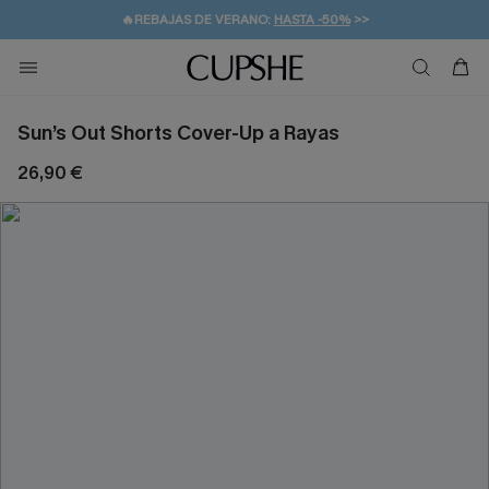
👒PROMOCIÓN DE VERANO:
-10% EN 2 VESTIDOS
>>
🚚ENVÍO GRATUITO A PARTIR DE 49 € >>
💌¡SUSCRIBIRSE & GANAR -10% EXTRA!
Sun’s Out Shorts Cover-Up a Rayas
26,90 €