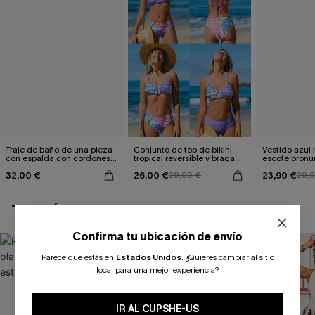
Traje de baño de una pieza
Conjunto de top de bikini
Vestido azul
con espalda con cordones y
tropical reversible y braga
escote pronu
aleteo floral
de talle medio Escaping
cintura anud
32,00 €
26,00 €
23,90 €
29,00 €
29,
TAMBIÉN TE PUEDE GUSTAR
Confirma tu ubicación de envío
Parece que estás en
Estados Unidos
.
¿Quieres cambiar al sitio
local para una mejor experiencia?
IR AL CUPSHE-US