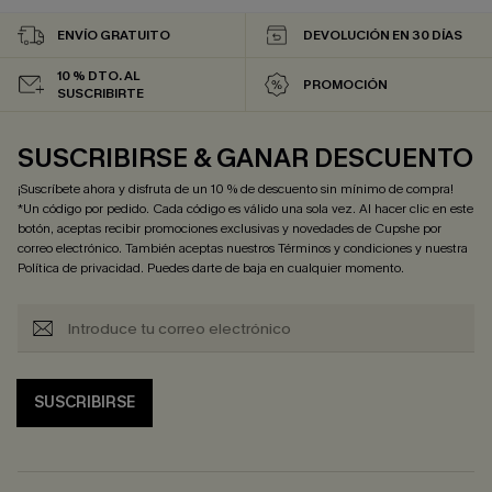
ENVÍO GRATUITO
DEVOLUCIÓN EN 30 DÍAS
10 % DTO. AL
PROMOCIÓN
SUSCRIBIRTE
SUSCRIBIRSE & GANAR DESCUENTO
¡Suscríbete ahora y disfruta de un 10 % de descuento sin mínimo de compra!
*Un código por pedido. Cada código es válido una sola vez. Al hacer clic en este
botón, aceptas recibir promociones exclusivas y novedades de Cupshe por
correo electrónico. También aceptas nuestros
Términos y condiciones
y nuestra
Política de privacidad
. Puedes darte de baja en cualquier momento.
SUSCRIBIRSE