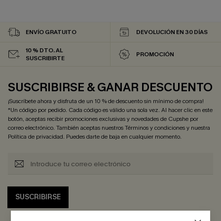
ENVÍO GRATUITO
DEVOLUCIÓN EN 30 DÍAS
10 % DTO. AL
PROMOCIÓN
SUSCRIBIRTE
SUSCRIBIRSE & GANAR DESCUENTO
¡Suscríbete ahora y disfruta de un 10 % de descuento sin mínimo de compra!
*Un código por pedido. Cada código es válido una sola vez. Al hacer clic en este
botón, aceptas recibir promociones exclusivas y novedades de Cupshe por
correo electrónico. También aceptas nuestros
Términos y condiciones
y nuestra
Política de privacidad
. Puedes darte de baja en cualquier momento.
SUSCRIBIRSE