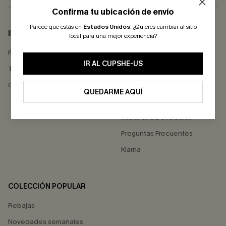
Confirma tu ubicación de envío
Parece que estás en
Estados Unidos
.
¿Quieres cambiar al sitio
INFO DE EMPRESA
AYUDA
local para una mejor experiencia?
Política de Privacidad
Contactarnos
IR AL CUPSHE-US
Términos & Condiciones
Estado del Pedido
Comentarios de Clientes
Envío
QUEDARME AQUÍ
Devoluciones
Iniciar Una Devolución
Preguntas Frecuentes
Klarna
COLECCIÓN POPULAR
Rebajas
Novedades semanales