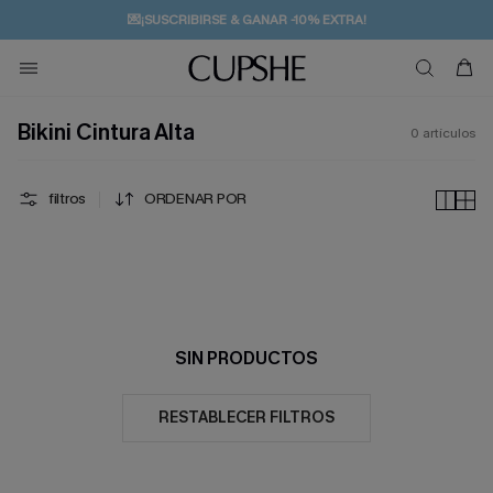
💌¡SUSCRIBIRSE & GANAR -10% EXTRA!
🚚ENVÍO GRATUITO A PARTIR DE 49 € >>
Bikini Cintura Alta
0
artículos
filtros
ORDENAR POR
SIN PRODUCTOS
RESTABLECER FILTROS