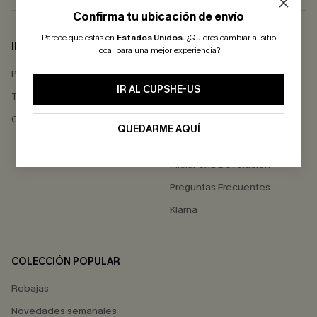
Confirma tu ubicación de envío
Parece que estás en
Estados Unidos
.
¿Quieres cambiar al sitio
INFO DE EMPRESA
AYUDA
local para una mejor experiencia?
Política de Privacidad
Contactarnos
IR AL CUPSHE-US
Términos & Condiciones
Estado del Pedido
Comentarios de Clientes
Envío
QUEDARME AQUÍ
Devoluciones
Iniciar Una Devolución
Preguntas Frecuentes
Klarna
COLECCIÓN POPULAR
Rebajas
Novedades semanales