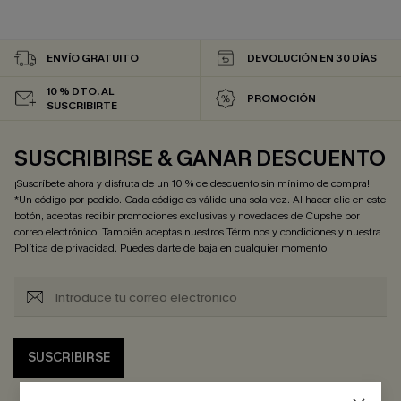
ENVÍO GRATUITO
DEVOLUCIÓN EN 30 DÍAS
10 % DTO. AL
PROMOCIÓN
SUSCRIBIRTE
SUSCRIBIRSE & GANAR DESCUENTO
¡Suscríbete ahora y disfruta de un 10 % de descuento sin mínimo de compra!
*Un código por pedido. Cada código es válido una sola vez. Al hacer clic en este
botón, aceptas recibir promociones exclusivas y novedades de Cupshe por
correo electrónico. También aceptas nuestros
Términos y condiciones
y nuestra
Política de privacidad
. Puedes darte de baja en cualquier momento.
SUSCRIBIRSE