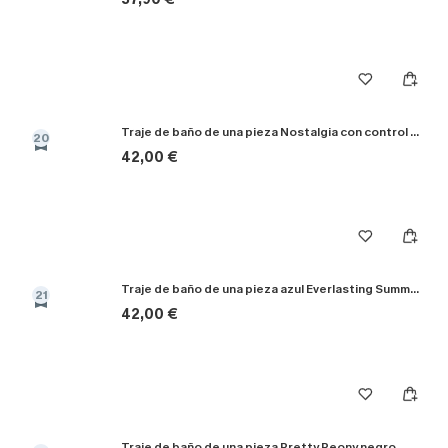
¿NUEVO EN CUPSHE?
Traje de baño de una pieza Nostalgia con control de abdomen
-10% extra sin compra mínima
20
42,00 €
SUSCRIBIRSE
Traje de baño de una pieza azul Everlasting Summer
21
Al proporcionar su información de contacto y enviar este formulario,
usted acepta nuestros
Términos y condiciones
y nuestra
Política de
42,00 €
privacidad
, y además acepta recibir correos electrónicos
promocionales y personalizados automáticos de Cupshe en
cualquier momento del día. No se requiere consentimiento para
realizar ninguna compra. Podemos utilizar la información que nos
facilite para recomendarle productos y ofertas adaptados a su perfil.
Traje de baño de una pieza Pretty Peony negro