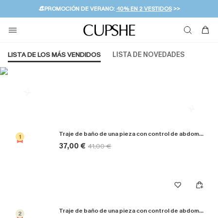
👒PROMOCIÓN DE VERANO:
-10% EN 2 VESTIDOS
>>
🚚ENVÍO GRATUITO A PARTIR DE 49 € >>
💌¡SUSCRIBIRSE & GANAR -10% EXTRA!
LISTA DE LOS MÁS VENDIDOS
LISTA DE NOVEDADES
Más populares en Bañadores
Traje de baño de una pieza con control de abdomen Sagitario
1
37,00 €
41,00 €
Traje de baño de una pieza con control de abdomen Coconut Paradise
2