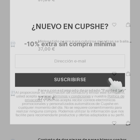
¿NUEVO EN CUPSHE?
Minivestido negro para cubrirse mientras se baila descalzo
-10% extra sin compra mínima
20
37,00 €
SUSCRIBIRSE
Pareo con estampado degradado "Painted Sky"
21
Al proporcionar su información de contacto y enviar este formulario,
usted acepta nuestros
Términos y condiciones
y nuestra
Política de
27,00 €
privacidad
, y además acepta recibir correos electrónicos
promocionales y personalizados automáticos de Cupshe en
cualquier momento del día. No se requiere consentimiento para
realizar ninguna compra. Podemos utilizar la información que nos
facilite para recomendarle productos y ofertas adaptados a su perfil.
Conjunto de dos piezas de pareo blanco con hora local