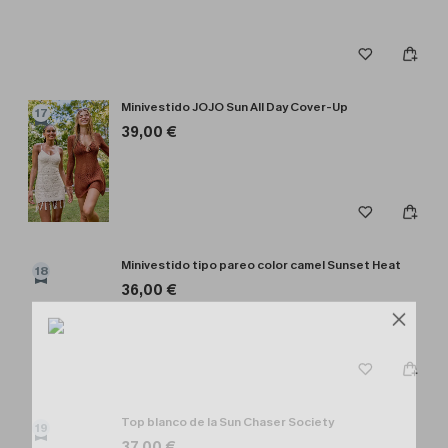
Minivestido JOJO Sun All Day Cover-Up
17
39,00 €
Minivestido tipo pareo color camel Sunset Heat
18
36,00 €
Top blanco de la Sun Chaser Society
19
37,00 €