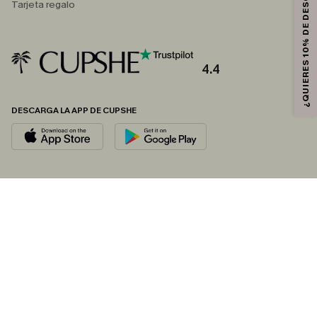
¿QUIERES 10% DE DESCUENTO?
Tarjeta regalo
4.4
DESCARGA LA APP DE CUPSHE
SÍGUENOS EN
© 2026 CUPSHE ESPAÑA
Consulte nuestras
Condiciones Generales
,
Política de Privacidad
y