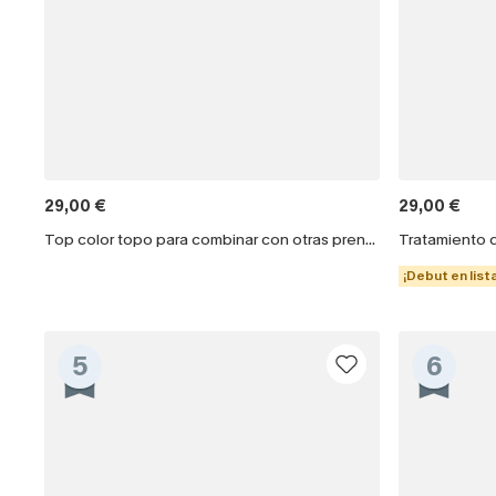
29,00 €
29,00 €
Top color topo para combinar con otras prendas
Tratamiento 
¡Debut en lista
5
6