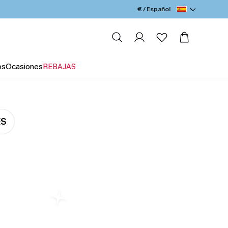
€ / Español
os
Ocasiones
REBAJAS
ES