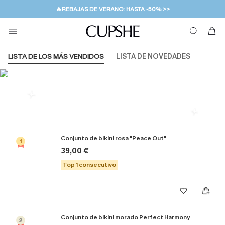
👒PROMOCIÓN DE VERANO:
-10% EN 2 VESTIDOS
>>
🚚ENVÍO GRATUITO A PARTIR DE 49 € >>
💌¡SUSCRIBIRSE & GANAR -10% EXTRA!
LISTA DE LOS MÁS VENDIDOS
LISTA DE NOVEDADES
Más populares en Bikinis
Conjunto de bikini rosa "Peace Out"
1
39,00 €
Top 1 consecutivo
Conjunto de bikini morado Perfect Harmony
2