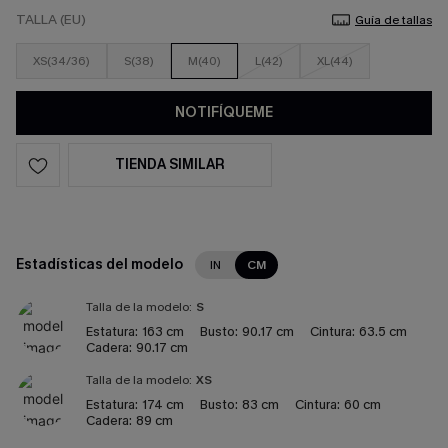
TALLA (EU)
Guía de tallas
XS(34/36)
S(38)
M(40)
L(42)
XL(44)
NOTIFÍQUEME
TIENDA SIMILAR
Estadísticas del modelo
IN
CM
Talla de la modelo:
S
Estatura:
163 cm
Busto:
90.17 cm
Cintura:
63.5 cm
Cadera:
90.17 cm
Talla de la modelo:
XS
Estatura:
174 cm
Busto:
83 cm
Cintura:
60 cm
Cadera:
89 cm