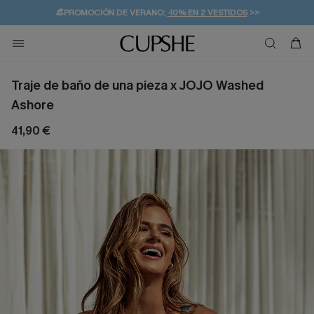
👒PROMOCIÓN DE VERANO:
-10% EN 2 VESTIDOS
>>
🚚ENVÍO GRATUITO A PARTIR DE 49 € >>
💌¡SUSCRIBIRSE & GANAR -10% EXTRA!
Traje de baño de una pieza x JOJO Washed
Ashore
41,90 €