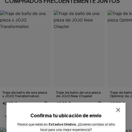
COMPRADOS FRECUENTEMENTE JUNTOS
Traje de baño de una pieza
Traje de baño de una pieza
Traje de bañ
x JOJO Transformation
de JOJO New Chapter
Optimist de 
42,00 €
42,00 €
42,00 €
Confirma tu ubicación de envío
TAMBIÉN TE PUEDE GUSTAR
Parece que estás en
Estados Unidos
.
¿Quieres cambiar al sitio
local para una mejor experiencia?