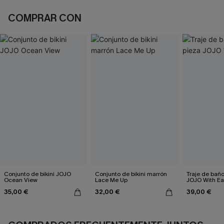
COMPRAR CON
Conjunto de bikini JOJO
Conjunto de bikini marrón
Traje de bañ
Ocean View
Lace Me Up
JOJO With E
35,00 €
32,00 €
39,00 €