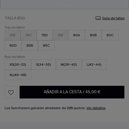
TALLA (EU)
Guía de tallas
Top de bikini
75B
75C
75D
75E
80A
80B
80C
80D
85B
85C
Bas de bikini
XS(30-32)
S(34-36)
M(38-40)
L(42-44)
XL(46-48)
AÑADIR A LA CESTA
/
45,00 €
Los Sunchasers ganarán alrededor de
225
puntos.
Ver detalles