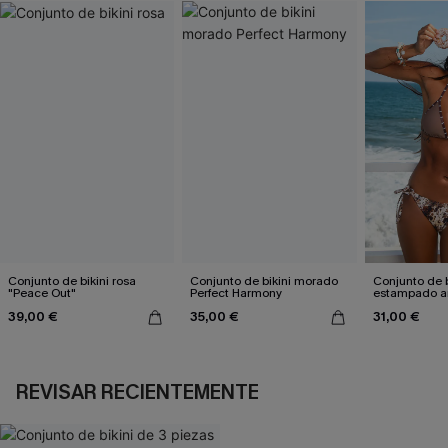
Conjunto de bikini rosa
Conjunto de bikini morado
Conjunto de b
"Peace Out"
Perfect Harmony
estampado a
atractivo
39,00 €
35,00 €
31,00 €
REVISAR RECIENTEMENTE