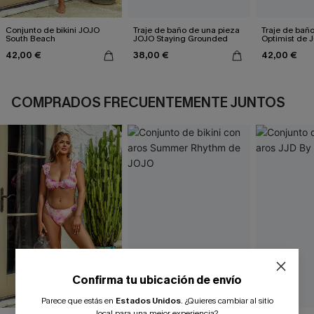
Conjunto de bikini JOJO
Traje de baño de una pieza
Traje de bañ
South Beach
JOJO Staying Grounded
Optimist de 
42,00 €
38,00 €
42,00 €
COMPRADOS FRECUENTEMENTE JUNTOS
Confirma tu ubicación de envío
Parece que estás en
Estados Unidos
.
¿Quieres cambiar al sitio
local para una mejor experiencia?