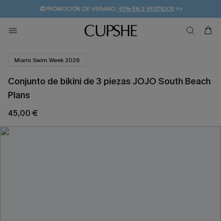
👒PROMOCIÓN DE VERANO:
-10% EN 2 VESTIDOS
>>
🚚ENVÍO GRATUITO A PARTIR DE 49 € >>
💌¡SUSCRIBIRSE & GANAR -10% EXTRA!
Miami Swim Week 2026
Conjunto de bikini de 3 piezas JOJO South Beach
Plans
45,00 €