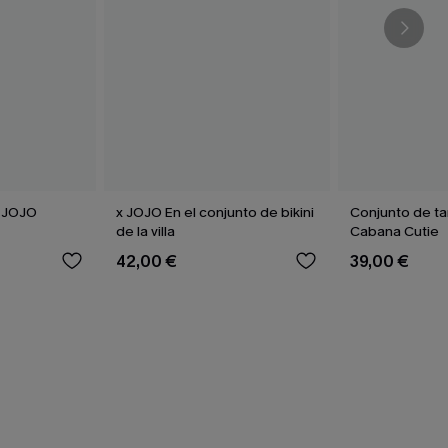
i JOJO
x JOJO En el conjunto de bikini
Conjunto de ta
de la villa
Cabana Cutie
42,00 €
39,00 €