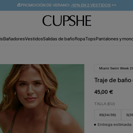
👒PROMOCIÓN DE VERANO:
-10% EN 2 VESTIDOS
>>
🚚ENVÍO GRATUITO A PARTIR DE 49 € >>
💌¡SUSCRIBIRSE & GANAR -10% EXTRA!
is
Bañadores
Vestidos
Salidas de baño
Ropa
Tops
Pantalones y mon
Miami Swim Week 2
Traje de baño
45,00 €
TALLA (EU)
XS(34/36)
S(3
Entrega estimada: 