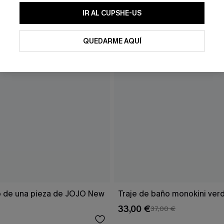
IR AL CUPSHE-US
QUEDARME AQUÍ
o de una pieza de JOJO New
Traje de baño monokini ver
33,00 €
37,00 €