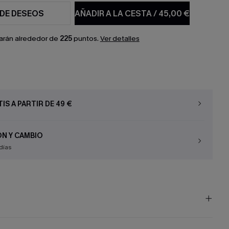
 DE DESEOS
AÑADIR A LA CESTA
/
45,00 €
arán alrededor de
225
puntos.
Ver detalles
IS A PARTIR DE 49 €
N Y CAMBIO
días