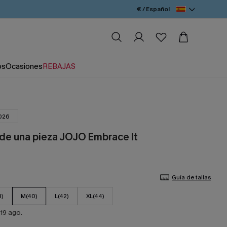
€ / Español
os
Ocasiones
REBAJAS
026
 de una pieza JOJO Embrace It
Guía de tallas
8)
M(40)
L(42)
XL(44)
19 ago.