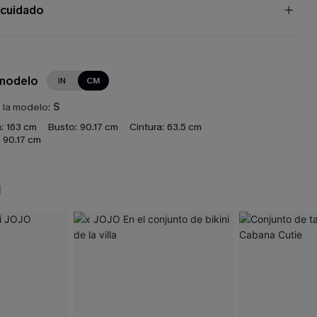
 cuidado
 modelo
IN
CM
e la modelo:
S
:
163 cm
Busto:
90.17 cm
Cintura:
63.5 cm
90.17 cm
N