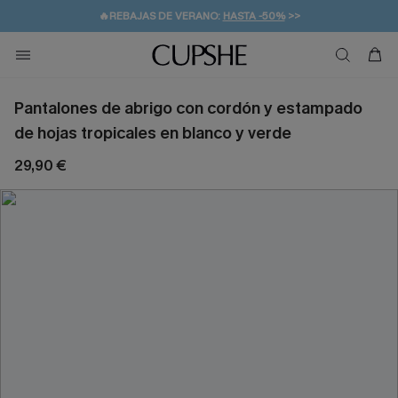
👒PROMOCIÓN DE VERANO:
-10% EN 2 VESTIDOS
>>
🚚ENVÍO GRATUITO A PARTIR DE 49 € >>
💌¡SUSCRIBIRSE & GANAR -10% EXTRA!
Pantalones de abrigo con cordón y estampado
de hojas tropicales en blanco y verde
29,90 €