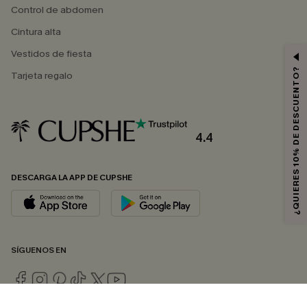
Control de abdomen
Cintura alta
Vestidos de fiesta
¿QUIERES 10% DE DESCUENTO?
Tarjeta regalo
4.4
DESCARGA LA APP DE CUPSHE
SÍGUENOS EN