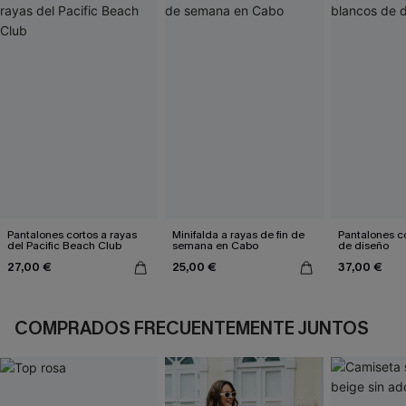
Pantalones cortos a rayas
Minifalda a rayas de fin de
Pantalones c
del Pacific Beach Club
semana en Cabo
de diseño
27,00 €
25,00 €
37,00 €
COMPRADOS FRECUENTEMENTE JUNTOS