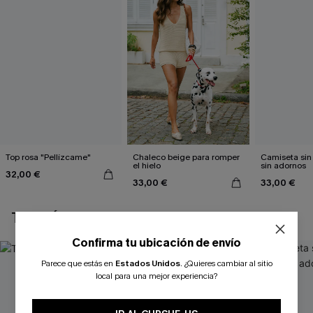
Top rosa "Pellízcame"
Chaleco beige para romper
Camiseta si
el hielo
sin adornos
32,00 €
33,00 €
33,00 €
TAMBIÉN TE PUEDE GUSTAR
Confirma tu ubicación de envío
Parece que estás en
Estados Unidos
.
¿Quieres cambiar al sitio
local para una mejor experiencia?