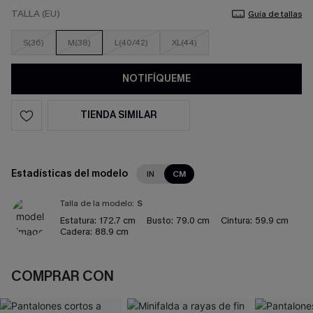
TALLA (EU)
Guía de tallas
S(36)
M(38)
L(40/42)
XL(44)
NOTIFÍQUEME
TIENDA SIMILAR
Estadísticas del modelo
IN
CM
Talla de la modelo:
S
Estatura:
172.7 cm
Busto:
79.0 cm
Cintura:
59.9 cm
Cadera:
88.9 cm
COMPRAR CON