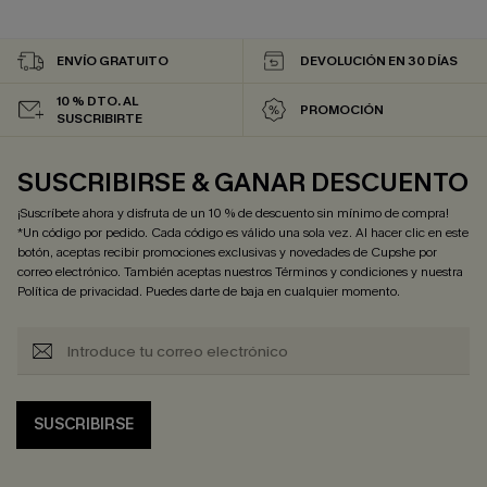
ENVÍO GRATUITO
DEVOLUCIÓN EN 30 DÍAS
10 % DTO. AL
PROMOCIÓN
SUSCRIBIRTE
SUSCRIBIRSE & GANAR DESCUENTO
¡Suscríbete ahora y disfruta de un 10 % de descuento sin mínimo de compra!
*Un código por pedido. Cada código es válido una sola vez. Al hacer clic en este
botón, aceptas recibir promociones exclusivas y novedades de Cupshe por
correo electrónico. También aceptas nuestros
Términos y condiciones
y nuestra
Política de privacidad
. Puedes darte de baja en cualquier momento.
SUSCRIBIRSE