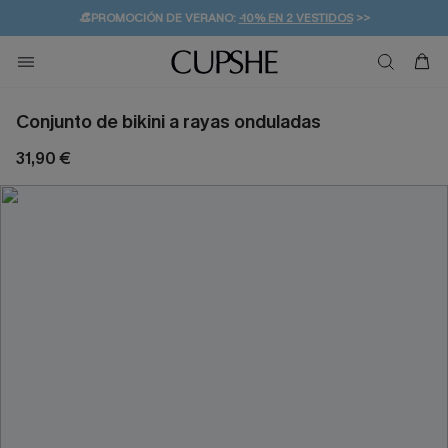
👒PROMOCIÓN DE VERANO:
-10% EN 2 VESTIDOS
>>
🚚ENVÍO GRATUITO A PARTIR DE 49 € >>
💌¡SUSCRIBIRSE & GANAR -10% EXTRA!
Conjunto de bikini a rayas onduladas
31,90 €