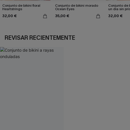
Conjunto de bikini floral
Conjunto de bikini morado
Conjunto de b
Heartstrings
Ocean Eyes
un día sin pri
32,00 €
35,00 €
32,00 €
REVISAR RECIENTEMENTE