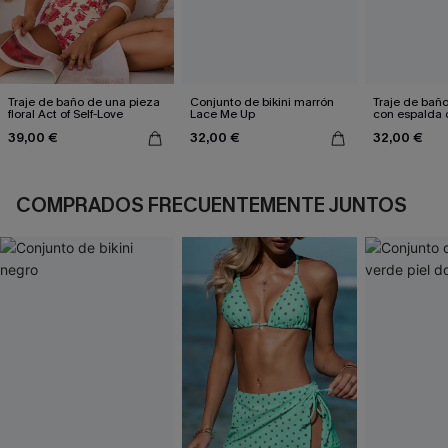
Traje de baño de una pieza
Conjunto de bikini marrón
Traje de bañ
floral Act of Self-Love
Lace Me Up
con espalda 
aleteo floral
39,00 €
32,00 €
32,00 €
COMPRADOS FRECUENTEMENTE JUNTOS