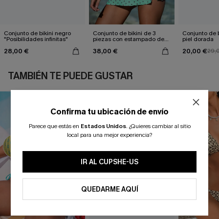
Conjunto de bikini negro
Conjunto de bikini de 3
Conjunto de b
"Posibilidades infinitas"
piezas con estampado de
piel dorada
lunares en perfecto estado.
28,00 €
38,00 €
20,00 €
29,
TAMBIÉN TE PUEDE GUSTAR
Confirma tu ubicación de envío
Parece que estás en
Estados Unidos
.
¿Quieres cambiar al sitio
local para una mejor experiencia?
IR AL CUPSHE-US
QUEDARME AQUÍ