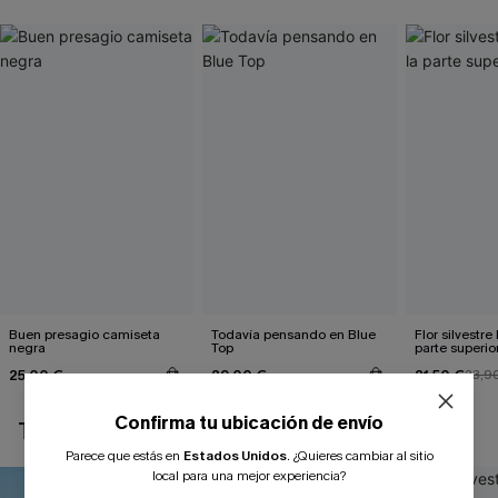
Buen presagio camiseta
Todavía pensando en Blue
Flor silvestre
negra
Top
parte superio
25,00 €
29,00 €
21,50 €
23,9
Confirma tu ubicación de envío
TAMBIÉN TE PUEDE GUSTAR
Parece que estás en
Estados Unidos
.
¿Quieres cambiar al sitio
local para una mejor experiencia?