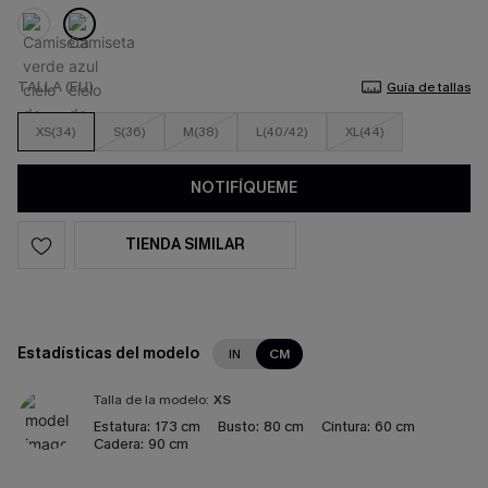
TALLA (EU)
Guía de tallas
XS(34)
S(36)
M(38)
L(40/42)
XL(44)
NOTIFÍQUEME
TIENDA SIMILAR
Estadísticas del modelo
IN
CM
Talla de la modelo:
XS
Estatura:
173 cm
Busto:
80 cm
Cintura:
60 cm
Cadera:
90 cm