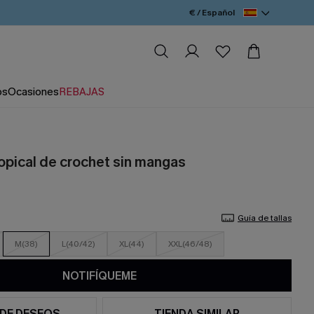
€ / Español
os
Ocasiones
REBAJAS
ropical de crochet sin mangas
Guía de tallas
M(38)
L(40/42)
XL(44)
XXL(46/48)
NOTIFÍQUEME
 DE DESEOS
TIENDA SIMILAR