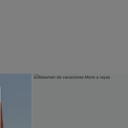
 CUPSHE?
ompra mínima