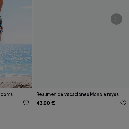
RSE
r este formulario, usted acepta nuestros
acidad
, y además acepta recibir correos
ticos de Cupshe en cualquier momento del
r ninguna compra. Podemos utilizar la
ductos y ofertas adaptados a su perfil.
Blooms
Resumen de vacaciones Mono a rayas
43,00 €