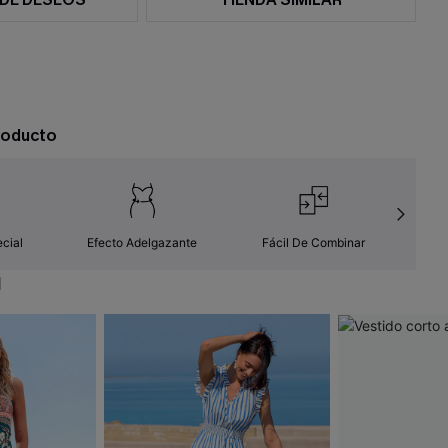
roducto
cial
Efecto Adelgazante
Fácil De Combinar
Res
N