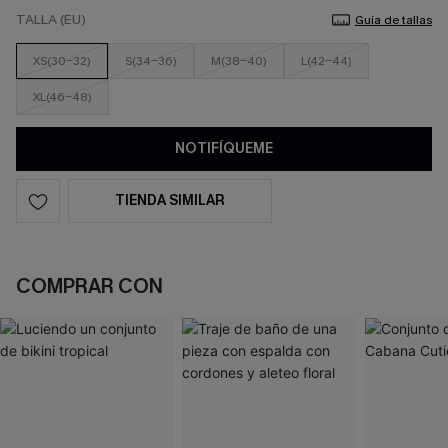
TALLA (EU)
Guía de tallas
XS(30-32)
S(34-36)
M(38-40)
L(42-44)
XL(46-48)
NOTIFÍQUEME
TIENDA SIMILAR
COMPRAR CON