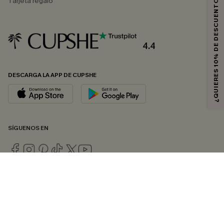
¿QUIERES 10% DE DESCUENTO?
Tarjeta regalo
4.4
DESCARGA LA APP DE CUPSHE
SÍGUENOS EN
© 2026 CUPSHE ESPAÑA
Consulte nuestras
Condiciones Generales
,
Política de Privacidad
y
Declaración de accesibilidad
.