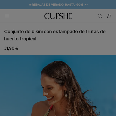
👒PROMOCIÓN DE VERANO:
-10% EN 2 VESTIDOS
>>
🚚ENVÍO GRATUITO A PARTIR DE 49 € >>
💌¡SUSCRIBIRSE & GANAR -10% EXTRA!
Conjunto de bikini con estampado de frutas de
huerto tropical
31,90 €