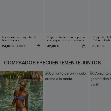
Luciendo un conjunto de
Traje de baño de una pieza
Conjunto de t
bikini tropical
con espalda con cordones y
Cabana Cuti
aleteo floral
24,00 €
32,00 €
39,00 €
34,00 €
COMPRADOS FRECUENTEMENTE JUNTOS