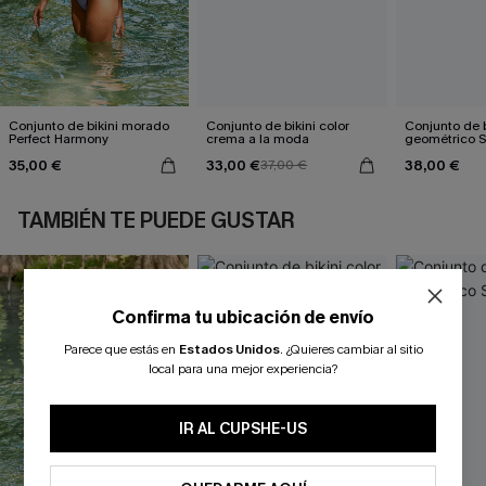
Conjunto de bikini morado
Conjunto de bikini color
Conjunto de b
Perfect Harmony
crema a la moda
geométrico 
35,00 €
33,00 €
38,00 €
37,00 €
TAMBIÉN TE PUEDE GUSTAR
Confirma tu ubicación de envío
Parece que estás en
Estados Unidos
.
¿Quieres cambiar al sitio
local para una mejor experiencia?
IR AL CUPSHE-US