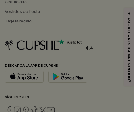
Cintura alta
Vestidos de fiesta
¿QUIERES 10% DE DESCUENTO?
Tarjeta regalo
4.4
DESCARGA LA APP DE CUPSHE
SÍGUENOS EN