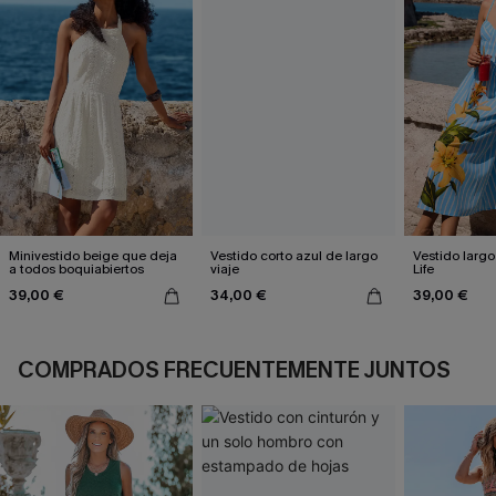
Minivestido beige que deja
Vestido corto azul de largo
Vestido largo
a todos boquiabiertos
viaje
Life
39,00 €
34,00 €
39,00 €
COMPRADOS FRECUENTEMENTE JUNTOS