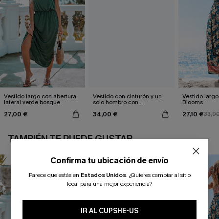
Vestido largo con abertura
Vestido con cinturón y un
Vestido largo 
lateral verde bosque
solo hombro con
Blooms
estampado de hojas
27,00 €
34,00 €
27,10 €
33,9
TAMBIÉN TE PUEDE GUSTAR
Confirma tu ubicación de envío
Parece que estás en
Estados Unidos
.
¿Quieres cambiar al sitio
local para una mejor experiencia?
IR AL CUPSHE-US