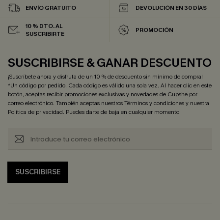
ENVÍO GRATUITO
DEVOLUCIÓN EN 30 DÍAS
10 % DTO. AL
PROMOCIÓN
SUSCRIBIRTE
SUSCRIBIRSE & GANAR DESCUENTO
¡Suscríbete ahora y disfruta de un 10 % de descuento sin mínimo de compra!
*Un código por pedido. Cada código es válido una sola vez. Al hacer clic en este
botón, aceptas recibir promociones exclusivas y novedades de Cupshe por
correo electrónico. También aceptas nuestros
Términos y condiciones
y nuestra
Política de privacidad
. Puedes darte de baja en cualquier momento.
SUSCRIBIRSE