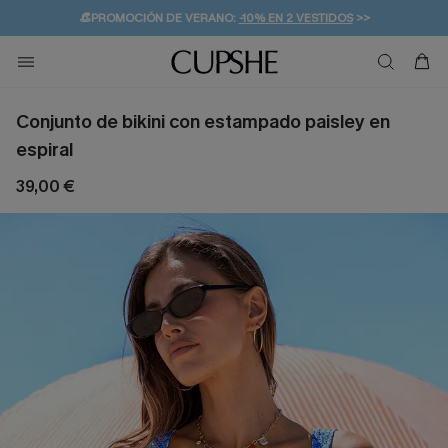
👒PROMOCIÓN DE VERANO:
-10% EN 2 VESTIDOS
>>
🚚ENVÍO GRATUITO A PARTIR DE 49 € >>
💌¡SUSCRIBIRSE & GANAR -10% EXTRA!
Conjunto de bikini con estampado paisley en
espiral
39,00 €