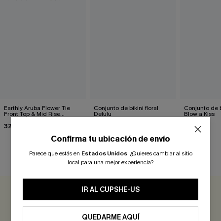
Earthly Aruba Flower Tie
Conjunto de bikini floral
Conjunto de bi
Front Top & Mid Rise
Delulu
Blow a Kiss
Fruncido Bikini Set
32,00 €
42,00 €
42,00 €
Confirma tu ubicación de envío
Parece que estás en
Estados Unidos
.
¿Quieres cambiar al sitio
RESEÑAS DE CLIENTES
local para una mejor experiencia?
IR AL CUPSHE-US
0.0
QUEDARME AQUÍ