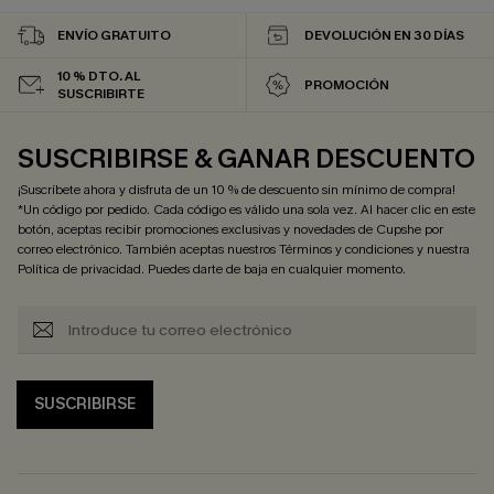
ENVÍO GRATUITO
DEVOLUCIÓN EN 30 DÍAS
10 % DTO. AL
PROMOCIÓN
SUSCRIBIRTE
SUSCRIBIRSE & GANAR DESCUENTO
¡Suscríbete ahora y disfruta de un 10 % de descuento sin mínimo de compra!
*Un código por pedido. Cada código es válido una sola vez. Al hacer clic en este
botón, aceptas recibir promociones exclusivas y novedades de Cupshe por
correo electrónico. También aceptas nuestros
Términos y condiciones
y nuestra
Política de privacidad
. Puedes darte de baja en cualquier momento.
SUSCRIBIRSE