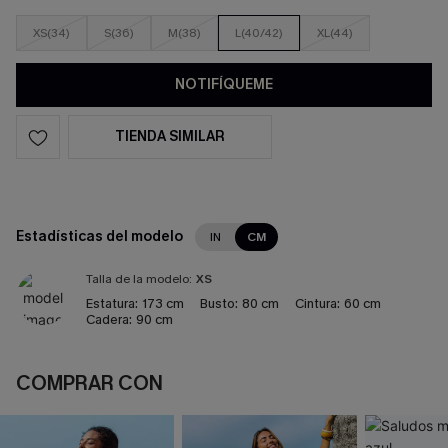
XS(34)
S(36)
M(38)
L(40/42)
XL(44)
NOTIFÍQUEME
TIENDA SIMILAR
Estadísticas del modelo
IN
CM
Talla de la modelo:
XS
Estatura:
173 cm
Busto:
80 cm
Cintura:
60 cm
Cadera:
90 cm
COMPRAR CON