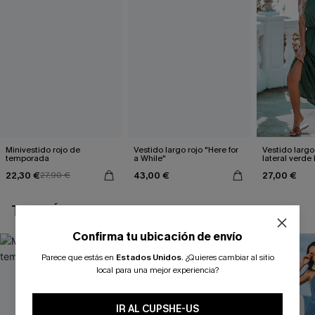
Minivestido rojo de
Vestido largo rojo "Here for
Vestido largo
temporada
a While"
lateral verde
22,30 €
43,00 €
27,00 €
27,90 €
TAMBIÉN TE PUEDE GUSTAR
Confirma tu ubicación de envío
Parece que estás en
Estados Unidos
.
¿Quieres cambiar al sitio
local para una mejor experiencia?
IR AL CUPSHE-US