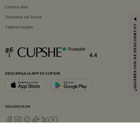
Cintura alta
Vestidos de fiesta
¿QUIERES 10% DE DESCUENTO?
Tarjeta regalo
4.4
DESCARGA LA APP DE CUPSHE
SÍGUENOS EN