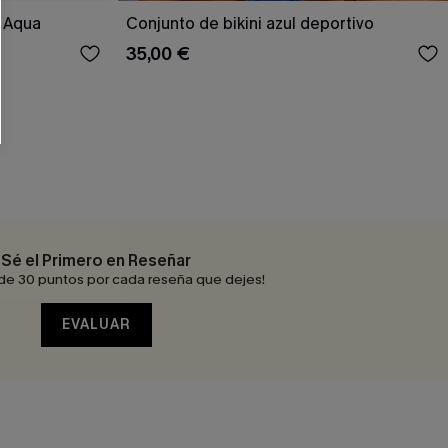
RSE
p Aqua
Conjunto de bikini azul deportivo
35,00 €
r este formulario, usted acepta nuestros
acidad
, y además acepta recibir correos
ticos de Cupshe en cualquier momento del
r ninguna compra. Podemos utilizar la
ductos y ofertas adaptados a su perfil.
Sé el Primero en Reseñar
de 30 puntos por cada reseña que dejes!
EVALUAR