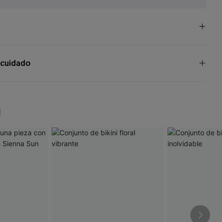
 cuidado
N