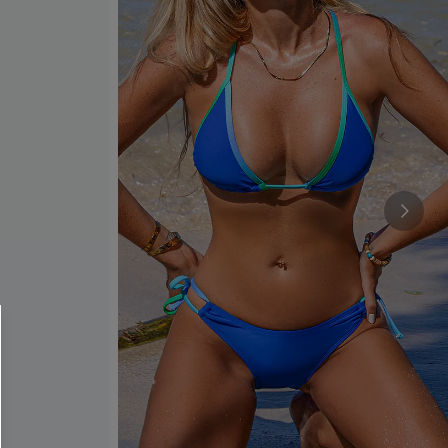
 CUPSHE?
ompra mínima