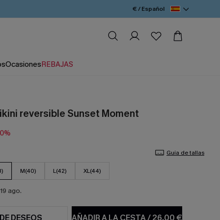
€ / Español
os
Ocasiones
REBAJAS
ikini reversible Sunset Moment
10%
Guía de tallas
8)
M(40)
L(42)
XL(44)
19 ago.
 DE DESEOS
AÑADIR A LA CESTA
/
26,00 €