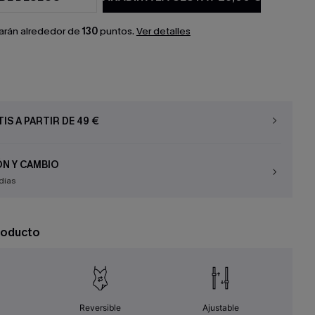
arán alrededor de
130
puntos.
Ver detalles
IS A PARTIR DE 49 €
N Y CAMBIO
días
roducto
Reversible
Ajustable