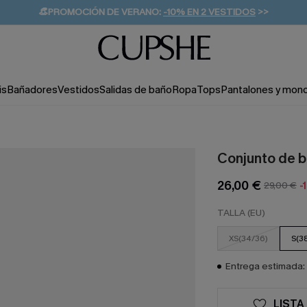
👒PROMOCIÓN DE VERANO:
-10% EN 2 VESTIDOS
>>
🚚ENVÍO GRATUITO A PARTIR DE 49 € >>
💌¡SUSCRIBIRSE & GANAR -10% EXTRA!
is
Bañadores
Vestidos
Salidas de baño
Ropa
Tops
Pantalones y mon
Conjunto de b
26,00 €
29,00 €
-
TALLA (EU)
XS(34/36)
S(3
Entrega estimada: 
LISTA