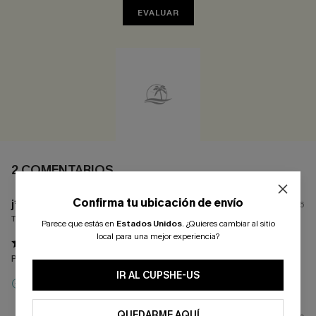
EVALUAR
2 COMENTARIOS
Confirma tu ubicación de envío
j****
31/07/2026
Tamaño comprado:
M
Parece que estás en
Estados Unidos
.
¿Quieres cambiar al sitio
local para una mejor experiencia?
Precioso
IR AL CUPSHE-US
Reseña Incentivada
QUEDARME AQUÍ