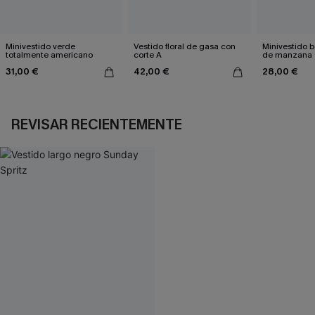
Minivestido verde
Vestido floral de gasa con
Minivestido b
totalmente americano
corte A
de manzana
31,00 €
42,00 €
28,00 €
REVISAR RECIENTEMENTE