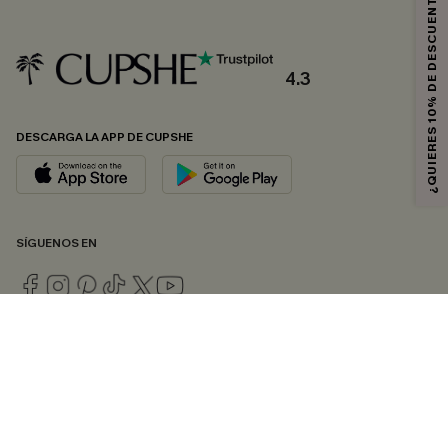
¿QUIERES 10% DE DESCUENTO?
4.3
DESCARGA LA APP DE CUPSHE
SÍGUENOS EN
© 2026 CUPSHE ESPAÑA
Consulte nuestras
Condiciones Generales
,
Política de Privacidad
y
Declaración de accesibilidad
.