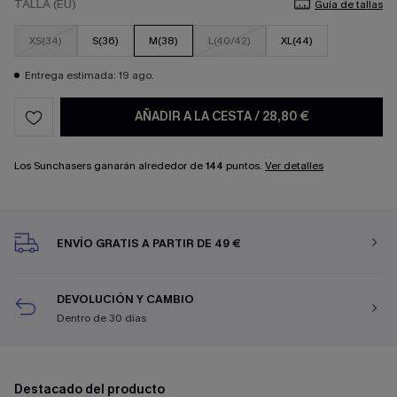
TALLA (EU)
Guía de tallas
XS(34)
S(36)
M(38)
L(40/42)
XL(44)
Entrega estimada: 19 ago.
AÑADIR A LA CESTA
/
28,80 €
Los Sunchasers ganarán alrededor de
144
puntos.
Ver detalles
ENVÍO GRATIS A PARTIR DE 49 €
DEVOLUCIÓN Y CAMBIO
Dentro de 30 días
Destacado del producto