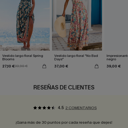
Vestido largo floral Spring
Vestido largo floral "No Bad
Impresionante
Blooms
Days"
negro
27,10 €
37,00 €
39,00 €
33,90 €
RESEÑAS DE CLIENTES
4.5
2 COMENTARIOS
¡Gana más de 30 puntos por cada reseña que dejes!