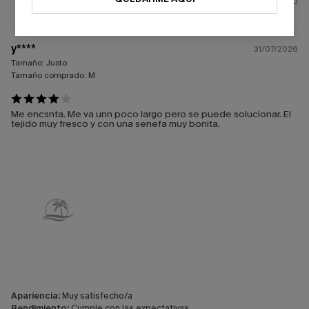
0
y****
31/07/2026
Tamaño:
Justo
Tamaño comprado:
M
Me encsnta. Me va unn poco largo pero se puede solucionar. El
tejido muy fresco y con una senefa muy bonita.
Apariencia:
Muy satisfecho/a
Rendimiento:
Cumple con las expectativas