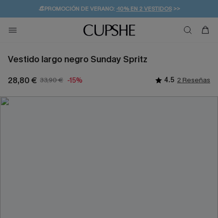
👒PROMOCIÓN DE VERANO:
-10% EN 2 VESTIDOS
>>
🚚ENVÍO GRATUITO A PARTIR DE 49 € >>
💌¡SUSCRIBIRSE & GANAR -10% EXTRA!
Vestido largo negro Sunday Spritz
28,80 €
33,90 €
4.5
2 Reseñas
-15%