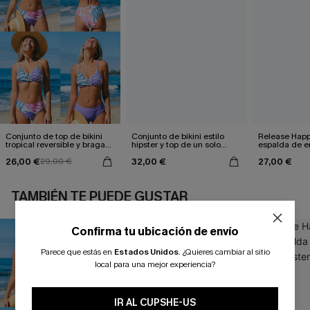
Conjunto de top de bikini
Conjunto de bikini estilo
Release Happ
tropical reversible y braga
hipster y top de un solo
espalda de en
de talle medio Escaping
hombro con flores Hazy
hipster
26,00 €
32,00 €
27,00 €
29,00 €
Tenderness
TAMBIÉN TE PUEDE GUSTAR
Confirma tu ubicación de envío
Parece que estás en
Estados Unidos
.
¿Quieres cambiar al sitio
local para una mejor experiencia?
IR AL CUPSHE-US