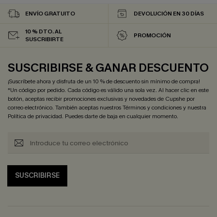
ENVÍO GRATUITO
DEVOLUCIÓN EN 30 DÍAS
10 % DTO. AL
PROMOCIÓN
SUSCRIBIRTE
SUSCRIBIRSE & GANAR DESCUENTO
¡Suscríbete ahora y disfruta de un 10 % de descuento sin mínimo de compra!
*Un código por pedido. Cada código es válido una sola vez. Al hacer clic en este
botón, aceptas recibir promociones exclusivas y novedades de Cupshe por
correo electrónico. También aceptas nuestros
Términos y condiciones
y nuestra
Política de privacidad
. Puedes darte de baja en cualquier momento.
SUSCRIBIRSE