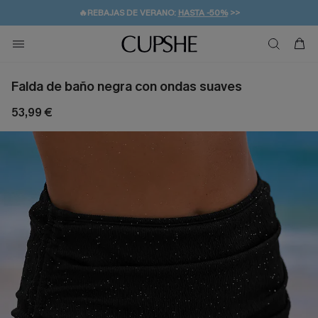
💌¡SUSCRIBIRSE & GANAR -10% EXTRA!
🚚ENVÍO GRATUITO A PARTIR DE 49 € >>
Falda de baño negra con ondas suaves
53,99 €