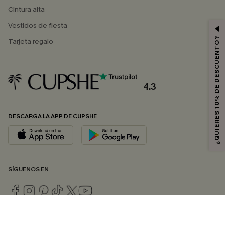
Cintura alta
Vestidos de fiesta
¿QUIERES 10% DE DESCUENTO?
Tarjeta regalo
4.3
DESCARGA LA APP DE CUPSHE
SÍGUENOS EN