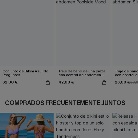
Conjunto de Bikini Azul No
Traje de baño de una pieza
Traje de bañ
Preguntes
con control de abdomen
con control
Poolside Mood
Sienna Sun
32,00 €
42,00 €
23,00 €
29,
COMPRADOS FRECUENTEMENTE JUNTOS