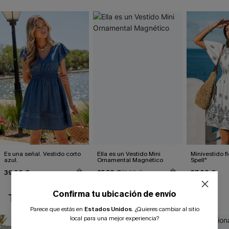
Es una señal. Vestido corto
Ella es un Vestido Mini
Minivestido fl
azul.
Ornamental Magnético
Spell"
39,00 €
25,50 €
37,00 €
31,90 €
Confirma tu ubicación de envío
TAMBIÉN TE PUEDE GUSTAR
Parece que estás en
Estados Unidos
.
¿Quieres cambiar al sitio
local para una mejor experiencia?