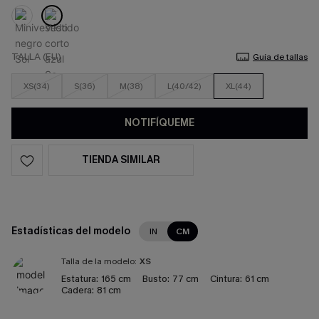
TALLA (EU)
Guía de tallas
XS(34)
S(36)
M(38)
L(40/42)
XL(44)
NOTIFÍQUEME
TIENDA SIMILAR
Estadísticas del modelo
IN
CM
Talla de la modelo:
XS
Estatura:
165 cm
Busto:
77 cm
Cintura:
61 cm
Cadera:
81 cm