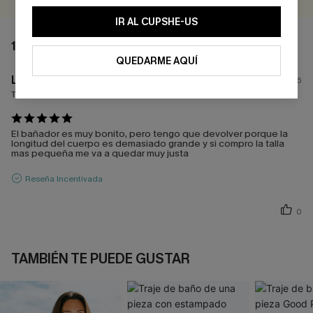
IR AL CUPSHE-US
1 COMENTARIO
QUEDARME AQUÍ
L****a
28/07/2026
Tamaño comprado:
S
El bañador es muy bonito, pero tengo que devolver porque la
longitud del cuerpo es demasiado grande y si compro la talla
mas pequeña me va a quedar muy justa
Reseña Incentivada
0
TAMBIÉN TE PUEDE GUSTAR