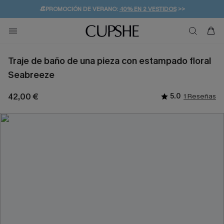
👒PROMOCIÓN DE VERANO:
-10% EN 2 VESTIDOS
>>
🚚ENVÍO GRATUITO A PARTIR DE 49 € >>
💌¡SUSCRIBIRSE & GANAR -10% EXTRA!
Traje de baño de una pieza con estampado floral
Seabreeze
42,00 €
5.0
1 Reseñas