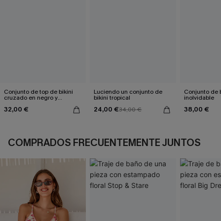
Conjunto de top de bikini
Luciendo un conjunto de
Conjunto de b
cruzado en negro y
bikini tropical
inolvidable
eucalipto y braguitas de
32,00 €
24,00 €
38,00 €
talle alto
34,00 €
COMPRADOS FRECUENTEMENTE JUNTOS