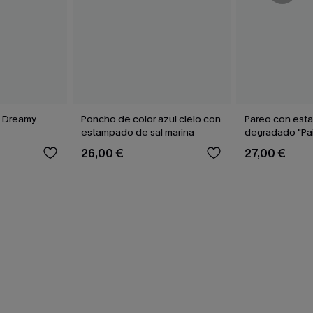
e Dreamy
Poncho de color azul cielo con
Pareo con es
estampado de sal marina
degradado "Pa
26,00 €
27,00 €