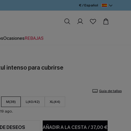
€ / Español
os
Ocasiones
REBAJAS
ul intenso para cubrirse
Guía de tallas
M(38)
L(40/42)
XL(44)
19 ago.
 DE DESEOS
AÑADIR A LA CESTA
/
37,00 €