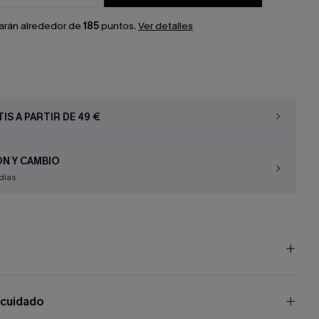
arán alrededor de
185
puntos.
Ver detalles
IS A PARTIR DE 49 €
N Y CAMBIO
días
 cuidado