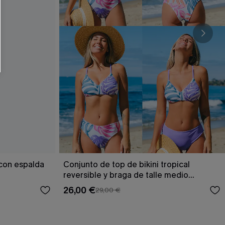
RSE
r este formulario, usted acepta nuestros
acidad
, y además acepta recibir correos
ticos de Cupshe en cualquier momento del
r ninguna compra. Podemos utilizar la
ductos y ofertas adaptados a su perfil.
 con espalda
Conjunto de top de bikini tropical
reversible y braga de talle medio
Escaping
26,00 €
29,00 €