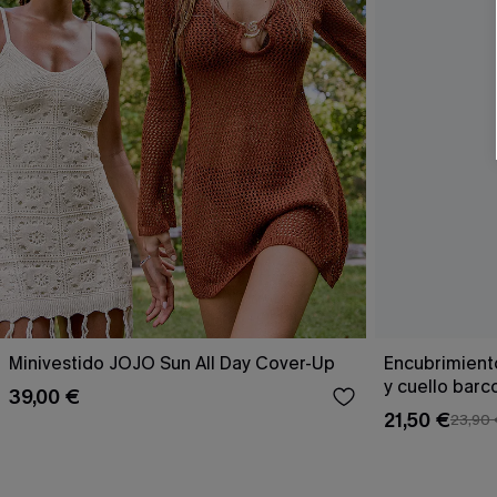
Minivestido JOJO Sun All Day Cover-Up
Encubrimient
y cuello barc
39,00 €
21,50 €
23,90