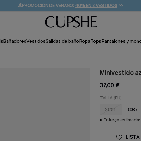
👒PROMOCIÓN DE VERANO:
-10% EN 2 VESTIDOS
>>
🚚ENVÍO GRATUITO A PARTIR DE 49 € >>
💌¡SUSCRIBIRSE & GANAR -10% EXTRA!
is
Bañadores
Vestidos
Salidas de baño
Ropa
Tops
Pantalones y mon
Minivestido az
37,00 €
TALLA (EU)
XS(34)
S(36)
Entrega estimada: 
LISTA