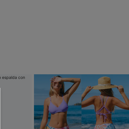
 CUPSHE?
ompra mínima