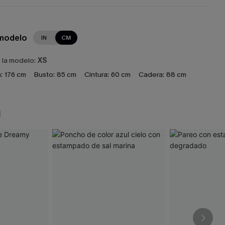
 modelo
IN
CM
e la modelo:
XS
:
176 cm
Busto:
85 cm
Cintura:
60 cm
Cadera:
88 cm
N