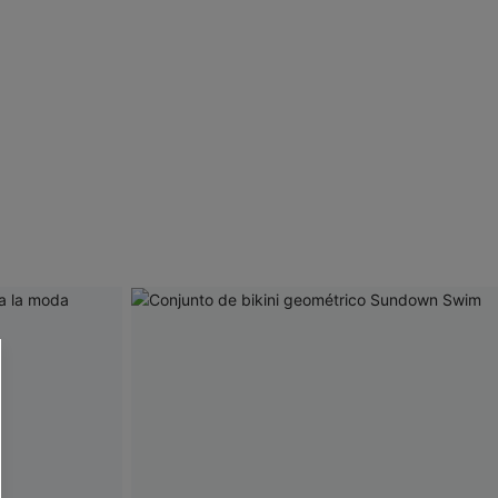
 CUPSHE?
ompra mínima