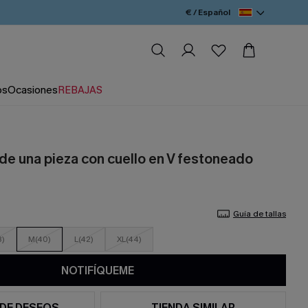
€ / Español
os
Ocasiones
REBAJAS
 de una pieza con cuello en V festoneado
Guía de tallas
8)
M(40)
L(42)
XL(44)
NOTIFÍQUEME
 DE DESEOS
TIENDA SIMILAR