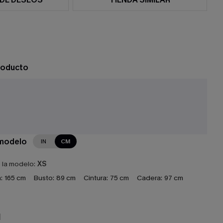
roducto
 modelo
IN
CM
e la modelo:
XS
:
165 cm
Busto:
89 cm
Cintura:
75 cm
Cadera:
97 cm
N