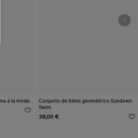
RSE
r este formulario, usted acepta nuestros
acidad
, y además acepta recibir correos
ticos de Cupshe en cualquier momento del
r ninguna compra. Podemos utilizar la
ductos y ofertas adaptados a su perfil.
ema a la moda
Conjunto de bikini geométrico Sundown
Swim
38,00 €