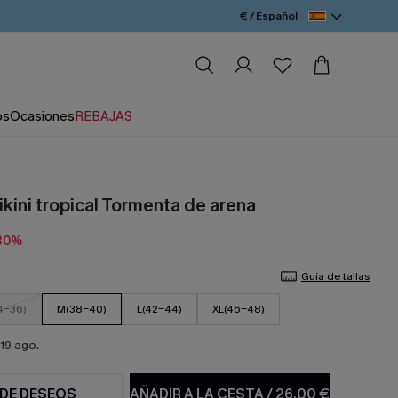
€ / Español
os
Ocasiones
REBAJAS
kini tropical Tormenta de arena
30%
Guía de tallas
4-36)
M(38-40)
L(42-44)
XL(46-48)
19 ago.
 DE DESEOS
AÑADIR A LA CESTA
/
26,00 €