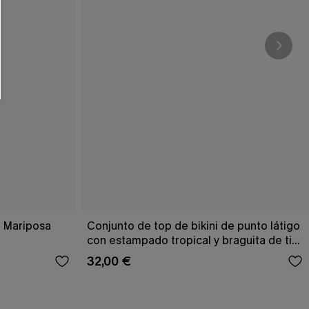
RSE
r este formulario, usted acepta nuestros
acidad
, y además acepta recibir correos
ticos de Cupshe en cualquier momento del
r ninguna compra. Podemos utilizar la
ductos y ofertas adaptados a su perfil.
o Mariposa
Conjunto de top de bikini de punto látigo
con estampado tropical y braguita de tiro
alto
32,00 €