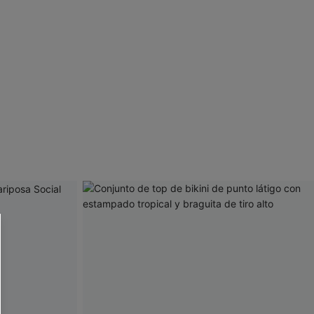
 CUPSHE?
ompra mínima