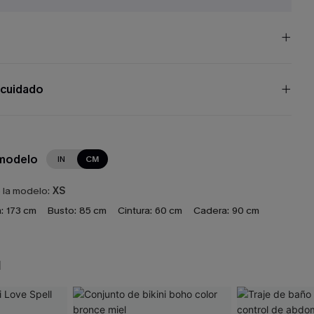
 cuidado
 modelo
IN
CM
e la modelo:
XS
:
173 cm
Busto:
85 cm
Cintura:
60 cm
Cadera:
90 cm
N