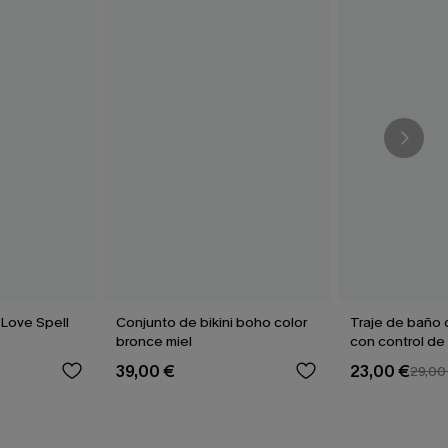
 Love Spell
Conjunto de bikini boho color
Traje de baño 
bronce miel
con control d
Sienna Sun
39,00 €
23,00 €
29,00