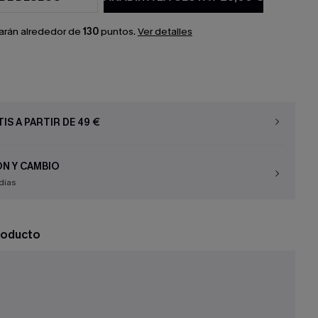
arán alrededor de
130
puntos.
Ver detalles
IS A PARTIR DE 49 €
N Y CAMBIO
días
roducto