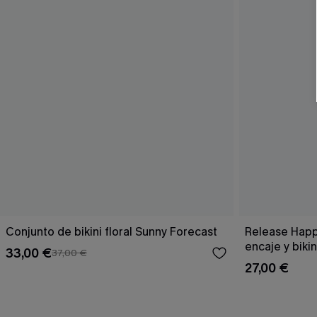
Conjunto de bikini floral Sunny Forecast
Release Happ
encaje y bikin
33,00 €
37,00 €
27,00 €